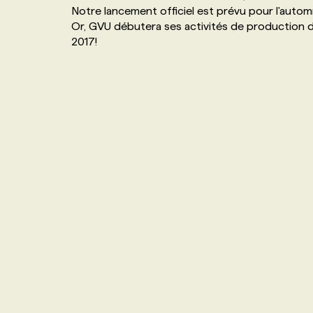
Notre lancement officiel est prévu pour l'auto
NOS TARIFS
ANNONCEZ AVEC NOUS
Or, GVU débutera ses activités de production d
2017!
PROGRAMMES DE SUBVENTIONS
FAQ
ANNONCEZ AVEC NOUS