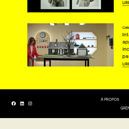
LIR
CAM
In
ap
in
pas
LIR
À PROPOS
GREN