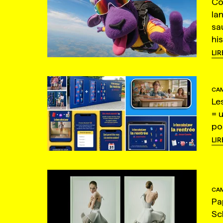
Co
la
sa
hi
LIR
CAM
Le
= 
po
LIR
CAM
Pa
Sc