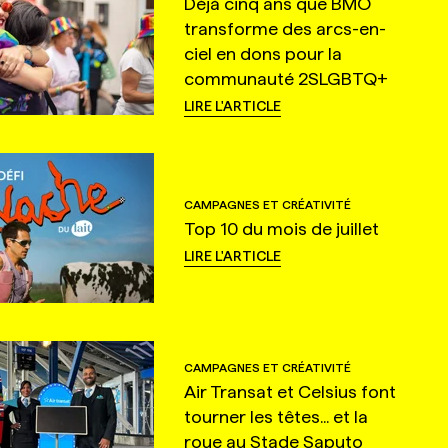
Déjà cinq ans que BMO
transforme des arcs-en-
ciel en dons pour la
communauté 2SLGBTQ+
LIRE L'ARTICLE
CAMPAGNES ET CRÉATIVITÉ
Top 10 du mois de juillet
LIRE L'ARTICLE
CAMPAGNES ET CRÉATIVITÉ
Air Transat et Celsius font
tourner les têtes... et la
roue au Stade Saputo