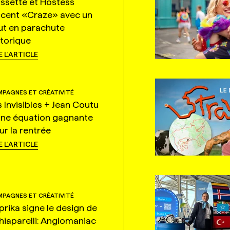
ssette et Hostess
ncent «Craze» avec un
ut en parachute
storique
E L'ARTICLE
PAGNES ET CRÉATIVITÉ
s Invisibles + Jean Coutu
une équation gagnante
ur la rentrée
E L'ARTICLE
PAGNES ET CRÉATIVITÉ
prika signe le design de
hiaparelli: Anglomaniac