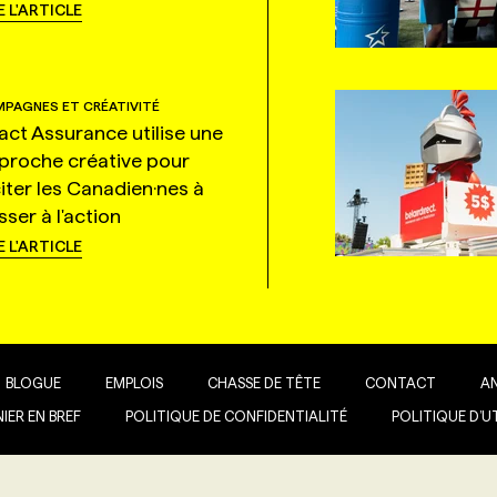
E L'ARTICLE
PAGNES ET CRÉATIVITÉ
tact Assurance utilise une
proche créative pour
citer les Canadien·nes à
ser à l'action
E L'ARTICLE
BLOGUE
EMPLOIS
CHASSE DE TÊTE
CONTACT
A
IER EN BREF
POLITIQUE DE CONFIDENTIALITÉ
POLITIQUE D’U