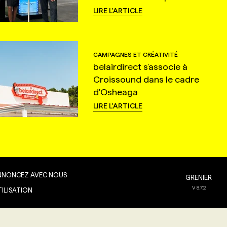
LIRE L'ARTICLE
CAMPAGNES ET CRÉATIVITÉ
belairdirect s'associe à
Croissound dans le cadre
d'Osheaga
LIRE L'ARTICLE
NNONCEZ AVEC NOUS
GRENIER
V
8.7.2
TILISATION