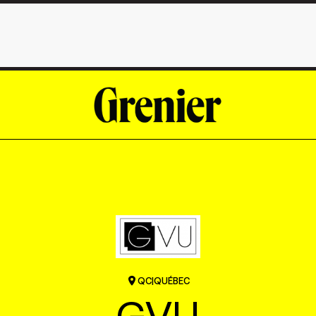
QC
|
QUÉBEC