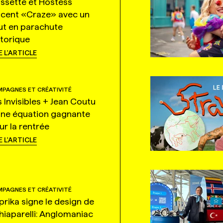
ssette et Hostess
ncent «Craze» avec un
ut en parachute
storique
E L'ARTICLE
PAGNES ET CRÉATIVITÉ
s Invisibles + Jean Coutu
une équation gagnante
ur la rentrée
E L'ARTICLE
PAGNES ET CRÉATIVITÉ
prika signe le design de
hiaparelli: Anglomaniac