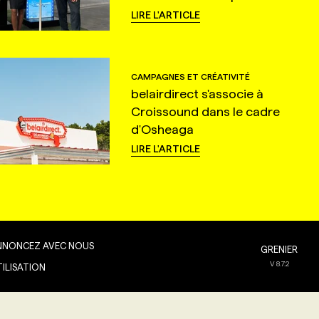
LIRE L'ARTICLE
CAMPAGNES ET CRÉATIVITÉ
belairdirect s'associe à
Croissound dans le cadre
d'Osheaga
LIRE L'ARTICLE
NNONCEZ AVEC NOUS
GRENIER
V
8.7.2
TILISATION