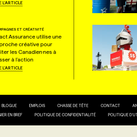
E L'ARTICLE
PAGNES ET CRÉATIVITÉ
tact Assurance utilise une
proche créative pour
citer les Canadien·nes à
ser à l'action
E L'ARTICLE
BLOGUE
EMPLOIS
CHASSE DE TÊTE
CONTACT
A
IER EN BREF
POLITIQUE DE CONFIDENTIALITÉ
POLITIQUE D’U