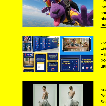
Co
la
sa
hi
LIR
CAM
Le
= 
po
LIR
CAM
Pa
Sc