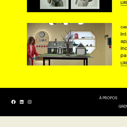
LIR
CAM
In
ap
in
pas
LIR
À PROPOS
GREN