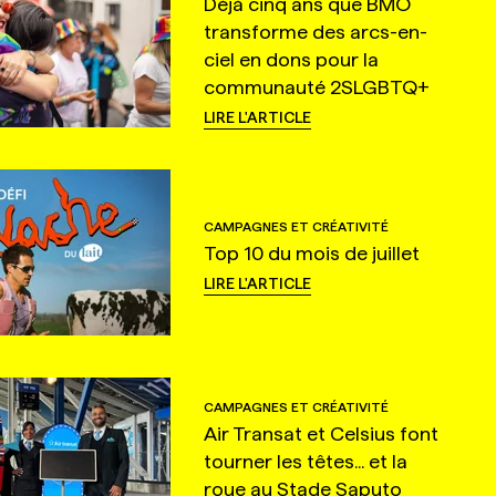
Déjà cinq ans que BMO
transforme des arcs-en-
ciel en dons pour la
communauté 2SLGBTQ+
LIRE L'ARTICLE
CAMPAGNES ET CRÉATIVITÉ
Top 10 du mois de juillet
LIRE L'ARTICLE
CAMPAGNES ET CRÉATIVITÉ
Air Transat et Celsius font
tourner les têtes... et la
roue au Stade Saputo