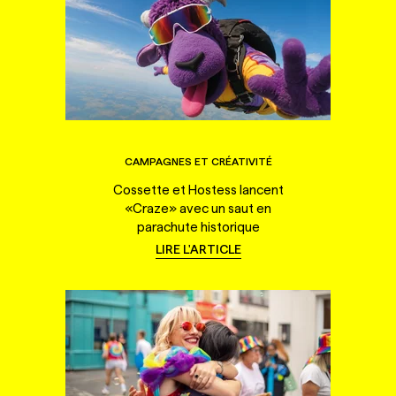
CAMPAGNES ET CRÉATIVITÉ
Cossette et Hostess lancent
«Craze» avec un saut en
parachute historique
LIRE L'ARTICLE