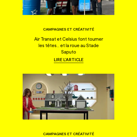
CAMPAGNES ET CRÉATIVITÉ
Air Transat et Celsius font tourner
les têtes... et la roue au Stade
Saputo
LIRE L'ARTICLE
CAMPAGNES ET CRÉATIVITÉ