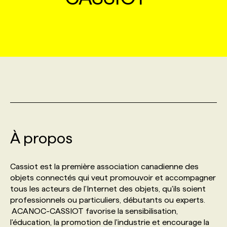
MARKETING ET COMMUNICATION
NOUVEAUX MANDATS
AFFICHEZ UN POSTE / TARIFS
CANDIDAT
BULLETIN RECRUTEMENT
NOS CONFÉRENCES
FORMATIONS
WEB & MÉDIAS SOCIAUX
VOIR LES OFFRES
AFFAIRES DE L'INDUSTRIE
CONSULTER LA CVTHÈQUE
INFOLETTRE PUBLICITÉ
FAQ
NOS FORMATIONS EN LIGNE
CHASSE DE TÊTE
MARKETING DURABLE
PROFIL CANDIDAT
INITIATIVES NUMÉRIQUES
PROFIL ENTREPRISE
ANNONCEZ AVEC NOUS
ANNONCEZ AVEC NOUS
NOS PARCOURS DE FORMATIONS
SERVICE DE CHASSE DE TÊTE
GEO/SEO
PRIX ET DISTINCTIONS
FAQ
FORMATIONS PERSONNALISÉES
NOS TARIFS
À propos
ÉVÉNEMENTIEL
TENDANCES
ANNONCEZ AVEC NOUS
NOS FORMATEUR‧RICES
NOS EXPERTISES
Cassiot est la première association canadienne des
objets connectés qui veut promouvoir et accompagner
NOS AUTEUR‧RICES
POURQUOI CHOISIR NOS FORMATIONS
FAQ
tous les acteurs de l'Internet des objets, qu'ils soient
professionnels ou particuliers, débutants ou experts.
ACANOC-CASSIOT favorise la sensibilisation,
NOS TARIFS
ANNONCEZ AVEC NOUS
l'éducation, la promotion de l'industrie et encourage la