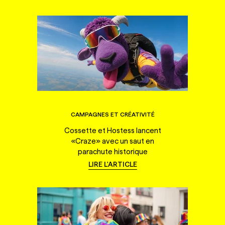
CAMPAGNES ET CRÉATIVITÉ
Cossette et Hostess lancent
«Craze» avec un saut en
parachute historique
LIRE L'ARTICLE