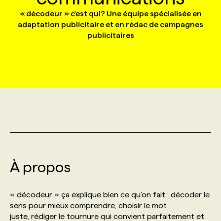
« décodeur » c'est qui? Une équipe spécialisée en
adaptation publicitaire et en rédac de campagnes
MARKETING ET COMMUNICATION
NOUVEAUX MANDATS
AFFICHEZ UN POSTE / TARIFS
CANDIDAT
BULLETIN RECRUTEMENT
NOS CONFÉRENCES
FORMATIONS
publicitaires
WEB & MÉDIAS SOCIAUX
VOIR LES OFFRES
AFFAIRES DE L'INDUSTRIE
CONSULTER LA CVTHÈQUE
INFOLETTRE PUBLICITÉ
FAQ
NOS FORMATIONS EN LIGNE
CHASSE DE TÊTE
MARKETING DURABLE
PROFIL CANDIDAT
INITIATIVES NUMÉRIQUES
PROFIL ENTREPRISE
ANNONCEZ AVEC NOUS
ANNONCEZ AVEC NOUS
NOS PARCOURS DE FORMATIONS
SERVICE DE CHASSE DE TÊTE
GEO/SEO
PRIX ET DISTINCTIONS
FAQ
FORMATIONS PERSONNALISÉES
NOS TARIFS
ÉVÉNEMENTIEL
TENDANCES
ANNONCEZ AVEC NOUS
NOS FORMATEUR‧RICES
NOS EXPERTISES
À propos
NOS AUTEUR‧RICES
POURQUOI CHOISIR NOS FORMATIONS
FAQ
« décodeur » ça explique bien ce qu'on fait : décoder le
sens pour mieux comprendre, choisir le mot
NOS TARIFS
ANNONCEZ AVEC NOUS
juste, rédiger le tournure qui convient parfaitement et