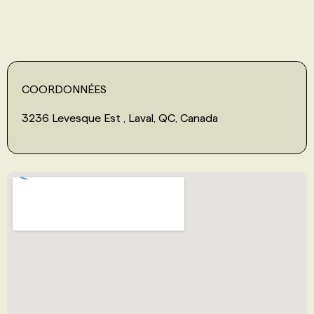
PROGRAMMES DE SUBVENTIONS
FAQ
COORDONNÉES
3236 Levesque Est , Laval, QC, Canada
ANNONCEZ AVEC NOUS