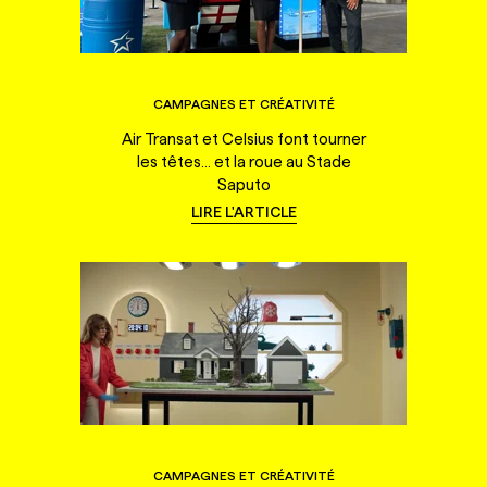
CAMPAGNES ET CRÉATIVITÉ
Air Transat et Celsius font tourner
les têtes... et la roue au Stade
Saputo
LIRE L'ARTICLE
CAMPAGNES ET CRÉATIVITÉ