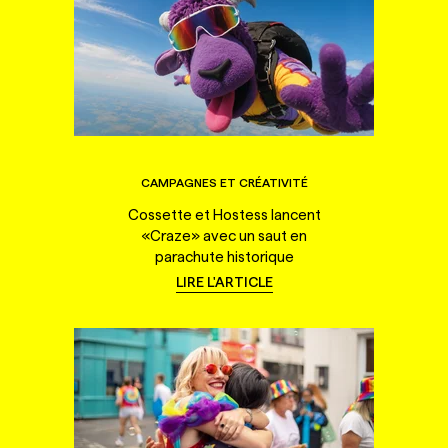
CAMPAGNES ET CRÉATIVITÉ
Cossette et Hostess lancent
«Craze» avec un saut en
parachute historique
LIRE L'ARTICLE