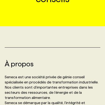
MARKETING ET COMMUNICATION
NOUVEAUX MANDATS
AFFICHEZ UN POSTE / TARIFS
CANDIDAT
BULLETIN RECRUTEMENT
NOS CONFÉRENCES
FORMATIONS
WEB & MÉDIAS SOCIAUX
VOIR LES OFFRES
AFFAIRES DE L'INDUSTRIE
CONSULTER LA CVTHÈQUE
INFOLETTRE PUBLICITÉ
FAQ
NOS FORMATIONS EN LIGNE
CHASSE DE TÊTE
MARKETING DURABLE
PROFIL CANDIDAT
INITIATIVES NUMÉRIQUES
PROFIL ENTREPRISE
ANNONCEZ AVEC NOUS
ANNONCEZ AVEC NOUS
NOS PARCOURS DE FORMATIONS
SERVICE DE CHASSE DE TÊTE
GEO/SEO
PRIX ET DISTINCTIONS
FAQ
FORMATIONS PERSONNALISÉES
NOS TARIFS
À propos
ÉVÉNEMENTIEL
TENDANCES
ANNONCEZ AVEC NOUS
NOS FORMATEUR‧RICES
NOS EXPERTISES
Seneca est une société privée de génie conseil
spécialisée en procédés de transformation industrielle.
NOS AUTEUR‧RICES
POURQUOI CHOISIR NOS FORMATIONS
FAQ
Nos clients sont d'importantes entreprises dans les
secteurs des ressources, de l’énergie et de la
transformation alimentaire.
NOS TARIFS
ANNONCEZ AVEC NOUS
Seneca se démarque par la qualité, l'intégrité et