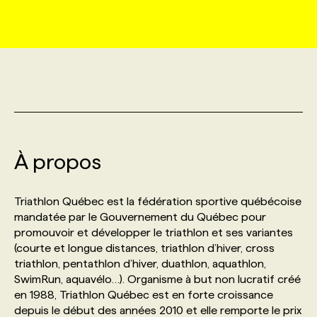
MARKETING ET COMMUNICATION
NOUVEAUX MANDATS
AFFICHEZ UN POSTE / TARIFS
CANDIDAT
BULLETIN RECRUTEMENT
NOS CONFÉRENCES
FORMATIONS
WEB & MÉDIAS SOCIAUX
VOIR LES OFFRES
AFFAIRES DE L'INDUSTRIE
CONSULTER LA CVTHÈQUE
INFOLETTRE PUBLICITÉ
FAQ
NOS FORMATIONS EN LIGNE
CHASSE DE TÊTE
MARKETING DURABLE
PROFIL CANDIDAT
INITIATIVES NUMÉRIQUES
PROFIL ENTREPRISE
ANNONCEZ AVEC NOUS
ANNONCEZ AVEC NOUS
NOS PARCOURS DE FORMATIONS
SERVICE DE CHASSE DE TÊTE
À propos
GEO/SEO
PRIX ET DISTINCTIONS
FAQ
FORMATIONS PERSONNALISÉES
NOS TARIFS
Triathlon Québec est la fédération sportive québécoise
ÉVÉNEMENTIEL
TENDANCES
ANNONCEZ AVEC NOUS
mandatée par le Gouvernement du Québec pour
NOS FORMATEUR‧RICES
NOS EXPERTISES
promouvoir et développer le triathlon et ses variantes
(courte et longue distances, triathlon d’hiver, cross
NOS AUTEUR‧RICES
POURQUOI CHOISIR NOS FORMATIONS
FAQ
triathlon, pentathlon d’hiver, duathlon, aquathlon,
SwimRun, aquavélo…). Organisme à but non lucratif créé
en 1988, Triathlon Québec est en forte croissance
NOS TARIFS
ANNONCEZ AVEC NOUS
depuis le début des années 2010 et elle remporte le prix