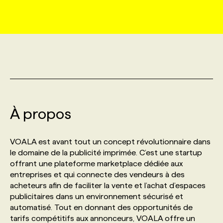
MARKETING ET COMMUNICATION
NOUVEAUX MANDATS
AFFICHEZ UN POSTE / TARIFS
CANDIDAT
BULLETIN RECRUTEMENT
NOS CONFÉRENCES
FORMATIONS
WEB & MÉDIAS SOCIAUX
VOIR LES OFFRES
AFFAIRES DE L'INDUSTRIE
CONSULTER LA CVTHÈQUE
INFOLETTRE PUBLICITÉ
FAQ
NOS FORMATIONS EN LIGNE
CHASSE DE TÊTE
MARKETING DURABLE
PROFIL CANDIDAT
INITIATIVES NUMÉRIQUES
PROFIL ENTREPRISE
ANNONCEZ AVEC NOUS
ANNONCEZ AVEC NOUS
NOS PARCOURS DE FORMATIONS
SERVICE DE CHASSE DE TÊTE
À propos
GEO/SEO
PRIX ET DISTINCTIONS
FAQ
FORMATIONS PERSONNALISÉES
NOS TARIFS
VOALA est avant tout un concept révolutionnaire dans
ÉVÉNEMENTIEL
TENDANCES
ANNONCEZ AVEC NOUS
le domaine de la publicité imprimée. C’est une startup
NOS FORMATEUR‧RICES
NOS EXPERTISES
offrant une plateforme marketplace dédiée aux
entreprises et qui connecte des vendeurs à des
NOS AUTEUR‧RICES
POURQUOI CHOISIR NOS FORMATIONS
FAQ
acheteurs afin de faciliter la vente et l’achat d’espaces
publicitaires dans un environnement sécurisé et
automatisé. Tout en donnant des opportunités de
NOS TARIFS
ANNONCEZ AVEC NOUS
tarifs compétitifs aux annonceurs, VOALA offre un