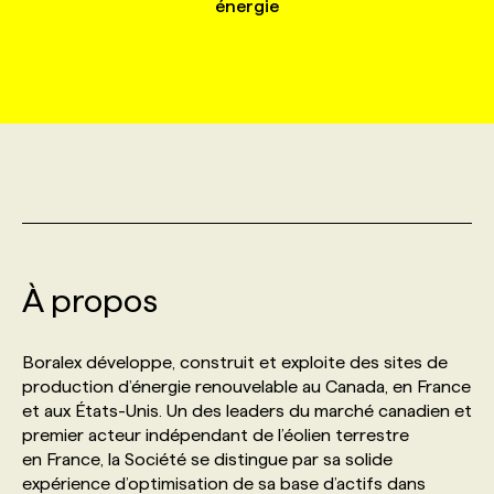
énergie
MARKETING ET COMMUNICATION
NOUVEAUX MANDATS
AFFICHEZ UN POSTE / TARIFS
CANDIDAT
BULLETIN RECRUTEMENT
NOS CONFÉRENCES
FORMATIONS
WEB & MÉDIAS SOCIAUX
VOIR LES OFFRES
AFFAIRES DE L'INDUSTRIE
CONSULTER LA CVTHÈQUE
INFOLETTRE PUBLICITÉ
FAQ
NOS FORMATIONS EN LIGNE
CHASSE DE TÊTE
MARKETING DURABLE
PROFIL CANDIDAT
INITIATIVES NUMÉRIQUES
PROFIL ENTREPRISE
ANNONCEZ AVEC NOUS
ANNONCEZ AVEC NOUS
NOS PARCOURS DE FORMATIONS
SERVICE DE CHASSE DE TÊTE
GEO/SEO
PRIX ET DISTINCTIONS
FAQ
FORMATIONS PERSONNALISÉES
NOS TARIFS
À propos
ÉVÉNEMENTIEL
TENDANCES
ANNONCEZ AVEC NOUS
NOS FORMATEUR‧RICES
NOS EXPERTISES
Boralex développe, construit et exploite des sites de
production d’énergie renouvelable au Canada, en France
NOS AUTEUR‧RICES
POURQUOI CHOISIR NOS FORMATIONS
FAQ
et aux États-Unis. Un des leaders du marché canadien et
premier acteur indépendant de l’éolien terrestre
en France, la Société se distingue par sa solide
NOS TARIFS
ANNONCEZ AVEC NOUS
expérience d’optimisation de sa base d’actifs dans