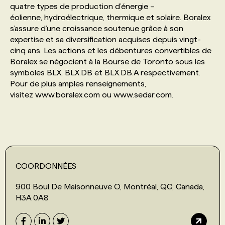
quatre types de production d’énergie –
éolienne, hydroélectrique, thermique et solaire. Boralex
PROGRAMMES DE SUBVENTIONS
s’assure d’une croissance soutenue grâce à son
expertise et sa diversification acquises depuis vingt-
cinq ans. Les actions et les débentures convertibles de
FAQ
Boralex se négocient à la Bourse de Toronto sous les
symboles BLX, BLX.DB et BLX.DB.A respectivement.
Pour de plus amples renseignements,
ANNONCEZ AVEC NOUS
visitez www.boralex.com ou www.sedar.com.
COORDONNÉES
900 Boul De Maisonneuve O, Montréal, QC, Canada,
H3A 0A8