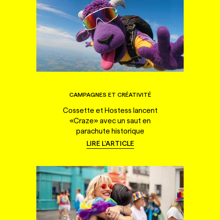
CAMPAGNES ET CRÉATIVITÉ
Cossette et Hostess lancent
«Craze» avec un saut en
parachute historique
LIRE L'ARTICLE