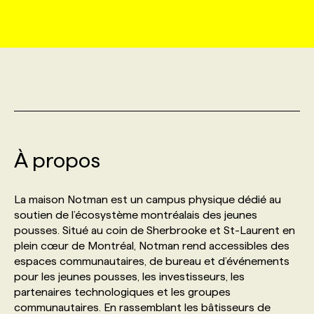
MARKETING ET COMMUNICATION
NOUVEAUX MANDATS
AFFICHEZ UN POSTE / TARIFS
CANDIDAT
BULLETIN RECRUTEMENT
NOS CONFÉRENCES
FORMATIONS
WEB & MÉDIAS SOCIAUX
VOIR LES OFFRES
AFFAIRES DE L'INDUSTRIE
CONSULTER LA CVTHÈQUE
INFOLETTRE PUBLICITÉ
FAQ
NOS FORMATIONS EN LIGNE
CHASSE DE TÊTE
MARKETING DURABLE
PROFIL CANDIDAT
INITIATIVES NUMÉRIQUES
PROFIL ENTREPRISE
ANNONCEZ AVEC NOUS
ANNONCEZ AVEC NOUS
NOS PARCOURS DE FORMATIONS
SERVICE DE CHASSE DE TÊTE
À propos
GEO/SEO
PRIX ET DISTINCTIONS
FAQ
FORMATIONS PERSONNALISÉES
NOS TARIFS
La maison Notman est un campus physique dédié au
ÉVÉNEMENTIEL
TENDANCES
ANNONCEZ AVEC NOUS
soutien de l’écosystème montréalais des jeunes
NOS FORMATEUR‧RICES
NOS EXPERTISES
pousses. Situé au coin de Sherbrooke et St-Laurent en
plein cœur de Montréal, Notman rend accessibles des
NOS AUTEUR‧RICES
POURQUOI CHOISIR NOS FORMATIONS
FAQ
espaces communautaires, de bureau et d’événements
pour les jeunes pousses, les investisseurs, les
partenaires technologiques et les groupes
NOS TARIFS
ANNONCEZ AVEC NOUS
communautaires. En rassemblant les bâtisseurs de