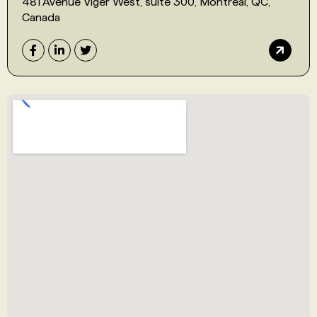
481 Avenue Viger West, suite 300, Montreal, QC,
Canada