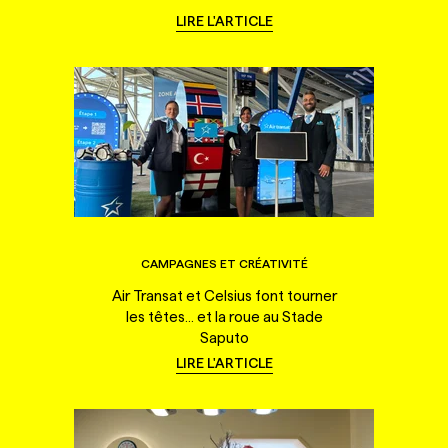
LIRE L'ARTICLE
CAMPAGNES ET CRÉATIVITÉ
Air Transat et Celsius font tourner
les têtes... et la roue au Stade
Saputo
LIRE L'ARTICLE