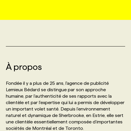
MARKETING ET COMMUNICATION
NOUVEAUX MANDATS
AFFICHEZ UN POSTE / TARIFS
CANDIDAT
BULLETIN RECRUTEMENT
NOS CONFÉRENCES
FORMATIONS
WEB & MÉDIAS SOCIAUX
VOIR LES OFFRES
AFFAIRES DE L'INDUSTRIE
CONSULTER LA CVTHÈQUE
INFOLETTRE PUBLICITÉ
FAQ
NOS FORMATIONS EN LIGNE
CHASSE DE TÊTE
MARKETING DURABLE
PROFIL CANDIDAT
INITIATIVES NUMÉRIQUES
PROFIL ENTREPRISE
ANNONCEZ AVEC NOUS
ANNONCEZ AVEC NOUS
NOS PARCOURS DE FORMATIONS
SERVICE DE CHASSE DE TÊTE
À propos
GEO/SEO
PRIX ET DISTINCTIONS
FAQ
FORMATIONS PERSONNALISÉES
NOS TARIFS
Fondée il y a plus de 25 ans, l'agence de publicité
ÉVÉNEMENTIEL
TENDANCES
ANNONCEZ AVEC NOUS
Lemieux Bédard se distingue par son approche
NOS FORMATEUR‧RICES
NOS EXPERTISES
humaine, par l’authenticité de ses rapports avec la
clientèle et par l'expertise qui lui a permis de développer
NOS AUTEUR‧RICES
POURQUOI CHOISIR NOS FORMATIONS
FAQ
un important volet santé. Depuis l’environnement
naturel et dynamique de Sherbrooke, en Estrie, elle sert
une clientèle essentiellement composée d’importantes
NOS TARIFS
ANNONCEZ AVEC NOUS
sociétés de Montréal et de Toronto.