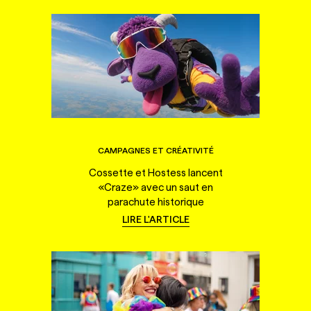
CAMPAGNES ET CRÉATIVITÉ
Cossette et Hostess lancent
«Craze» avec un saut en
parachute historique
LIRE L'ARTICLE