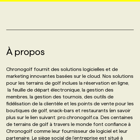
MARKETING ET COMMUNICATION
NOUVEAUX MANDATS
AFFICHEZ UN POSTE / TARIFS
CANDIDAT
BULLETIN RECRUTEMENT
NOS CONFÉRENCES
FORMATIONS
WEB & MÉDIAS SOCIAUX
VOIR LES OFFRES
AFFAIRES DE L'INDUSTRIE
CONSULTER LA CVTHÈQUE
INFOLETTRE PUBLICITÉ
FAQ
NOS FORMATIONS EN LIGNE
CHASSE DE TÊTE
À propos
MARKETING DURABLE
PROFIL CANDIDAT
INITIATIVES NUMÉRIQUES
PROFIL ENTREPRISE
ANNONCEZ AVEC NOUS
ANNONCEZ AVEC NOUS
NOS PARCOURS DE FORMATIONS
SERVICE DE CHASSE DE TÊTE
Chronogolf fournit des solutions logicielles et de
GEO/SEO
PRIX ET DISTINCTIONS
FAQ
marketing innovantes basées sur le cloud. Nos solutions
FORMATIONS PERSONNALISÉES
NOS TARIFS
pour les terrains de golf inclues la réservation en ligne,
la feuille de départ électronique, la gestion des
ÉVÉNEMENTIEL
TENDANCES
ANNONCEZ AVEC NOUS
NOS FORMATEUR‧RICES
NOS EXPERTISES
membres, la gestion des tournois, des outils de
fidélisation de la clientèle et les points de vente pour les
boutiques de golf, snack-bars et restaurants (en savoir
NOS AUTEUR‧RICES
POURQUOI CHOISIR NOS FORMATIONS
FAQ
plus sur le lien suivant: pro.chronogolf.ca. Des centaines
de terrains de golf à travers le monde font confiance à
Chronogolf comme leur fournisseur de logiciel et leur
NOS TARIFS
ANNONCEZ AVEC NOUS
partenaire. Le siège social de l’entreprise est situé à