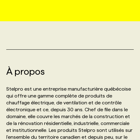
MARKETING ET COMMUNICATION
NOUVEAUX MANDATS
AFFICHEZ UN POSTE / TARIFS
CANDIDAT
BULLETIN RECRUTEMENT
NOS CONFÉRENCES
FORMATIONS
WEB & MÉDIAS SOCIAUX
VOIR LES OFFRES
AFFAIRES DE L'INDUSTRIE
CONSULTER LA CVTHÈQUE
INFOLETTRE PUBLICITÉ
FAQ
NOS FORMATIONS EN LIGNE
CHASSE DE TÊTE
MARKETING DURABLE
PROFIL CANDIDAT
INITIATIVES NUMÉRIQUES
PROFIL ENTREPRISE
ANNONCEZ AVEC NOUS
ANNONCEZ AVEC NOUS
NOS PARCOURS DE FORMATIONS
SERVICE DE CHASSE DE TÊTE
À propos
GEO/SEO
PRIX ET DISTINCTIONS
FAQ
FORMATIONS PERSONNALISÉES
NOS TARIFS
Stelpro est une entreprise manufacturière québécoise
ÉVÉNEMENTIEL
TENDANCES
ANNONCEZ AVEC NOUS
qui offre une gamme complète de produits de
NOS FORMATEUR‧RICES
NOS EXPERTISES
chauffage électrique, de ventilation et de contrôle
électronique et ce, depuis 30 ans. Chef de file dans le
NOS AUTEUR‧RICES
POURQUOI CHOISIR NOS FORMATIONS
FAQ
domaine, elle couvre les marchés de la construction et
de la rénovation résidentielle, industrielle, commerciale
et institutionnelle. Les produits Stelpro sont utilisés sur
NOS TARIFS
ANNONCEZ AVEC NOUS
l'ensemble du territoire canadien et depuis peu, sur le