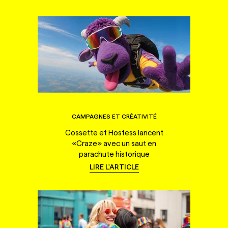
CAMPAGNES ET CRÉATIVITÉ
Cossette et Hostess lancent
«Craze» avec un saut en
parachute historique
LIRE L'ARTICLE