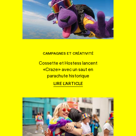
CAMPAGNES ET CRÉATIVITÉ
Cossette et Hostess lancent
«Craze» avec un saut en
parachute historique
LIRE L'ARTICLE