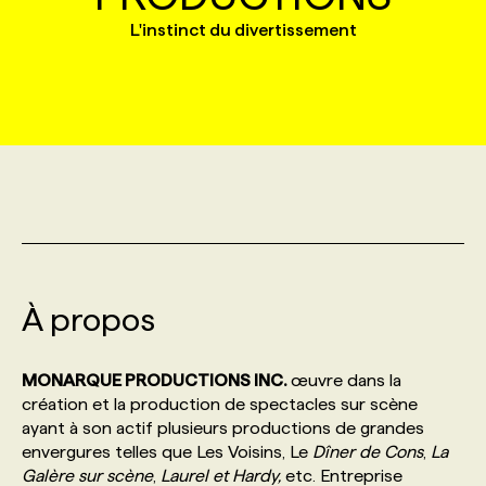
L'instinct du divertissement
MARKETING ET COMMUNICATION
NOUVEAUX MANDATS
AFFICHEZ UN POSTE / TARIFS
CANDIDAT
BULLETIN RECRUTEMENT
NOS CONFÉRENCES
FORMATIONS
WEB & MÉDIAS SOCIAUX
VOIR LES OFFRES
AFFAIRES DE L'INDUSTRIE
CONSULTER LA CVTHÈQUE
INFOLETTRE PUBLICITÉ
FAQ
NOS FORMATIONS EN LIGNE
CHASSE DE TÊTE
MARKETING DURABLE
PROFIL CANDIDAT
INITIATIVES NUMÉRIQUES
PROFIL ENTREPRISE
ANNONCEZ AVEC NOUS
ANNONCEZ AVEC NOUS
NOS PARCOURS DE FORMATIONS
SERVICE DE CHASSE DE TÊTE
GEO/SEO
PRIX ET DISTINCTIONS
FAQ
FORMATIONS PERSONNALISÉES
NOS TARIFS
À propos
ÉVÉNEMENTIEL
TENDANCES
ANNONCEZ AVEC NOUS
NOS FORMATEUR‧RICES
NOS EXPERTISES
MONARQUE PRODUCTIONS INC.
œuvre dans la
NOS AUTEUR‧RICES
POURQUOI CHOISIR NOS FORMATIONS
FAQ
création et la production de spectacles sur scène
ayant à son actif plusieurs productions de grandes
envergures telles que Les Voisins, Le
Dîner de Cons
,
La
NOS TARIFS
ANNONCEZ AVEC NOUS
Galère sur scène
,
Laurel et Hardy,
etc. Entreprise