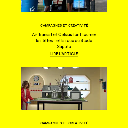
CAMPAGNES ET CRÉATIVITÉ
Air Transat et Celsius font tourner
les têtes... et la roue au Stade
Saputo
LIRE L'ARTICLE
CAMPAGNES ET CRÉATIVITÉ