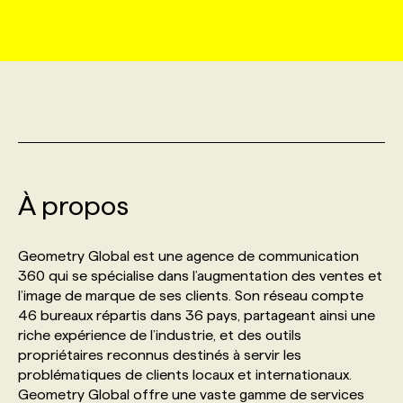
MARKETING ET COMMUNICATION
NOUVEAUX MANDATS
AFFICHEZ UN POSTE / TARIFS
CANDIDAT
BULLETIN RECRUTEMENT
NOS CONFÉRENCES
FORMATIONS
WEB & MÉDIAS SOCIAUX
VOIR LES OFFRES
AFFAIRES DE L'INDUSTRIE
CONSULTER LA CVTHÈQUE
INFOLETTRE PUBLICITÉ
FAQ
NOS FORMATIONS EN LIGNE
CHASSE DE TÊTE
MARKETING DURABLE
PROFIL CANDIDAT
INITIATIVES NUMÉRIQUES
PROFIL ENTREPRISE
ANNONCEZ AVEC NOUS
ANNONCEZ AVEC NOUS
NOS PARCOURS DE FORMATIONS
SERVICE DE CHASSE DE TÊTE
À propos
GEO/SEO
PRIX ET DISTINCTIONS
FAQ
FORMATIONS PERSONNALISÉES
NOS TARIFS
Geometry Global est une agence de communication
ÉVÉNEMENTIEL
TENDANCES
ANNONCEZ AVEC NOUS
360 qui se spécialise dans l’augmentation des ventes et
NOS FORMATEUR‧RICES
NOS EXPERTISES
l’image de marque de ses clients. Son réseau compte
46 bureaux répartis dans 36 pays, partageant ainsi une
NOS AUTEUR‧RICES
POURQUOI CHOISIR NOS FORMATIONS
FAQ
riche expérience de l’industrie, et des outils
propriétaires reconnus destinés à servir les
problématiques de clients locaux et internationaux.
NOS TARIFS
ANNONCEZ AVEC NOUS
Geometry Global offre une vaste gamme de services