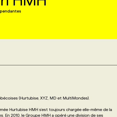
ion HMH
dépendantes
bécoises (Hurtubise, XYZ, MD et MultiMondes).
mmée Hurtubise HMH s’est toujours chargée elle-même de la
ons. En 2010, le Groupe HMH a opéré une division de ses