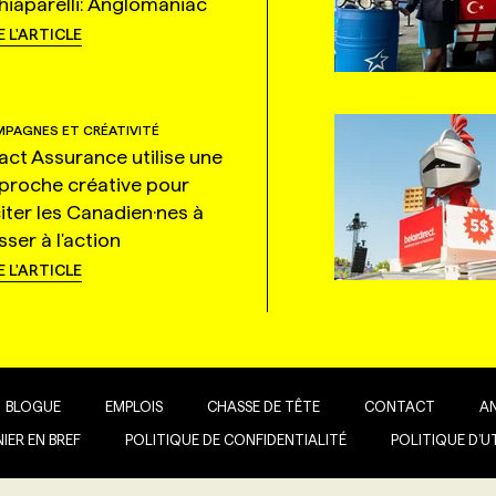
hiaparelli: Anglomaniac
E L'ARTICLE
PAGNES ET CRÉATIVITÉ
tact Assurance utilise une
proche créative pour
citer les Canadien·nes à
ser à l'action
E L'ARTICLE
BLOGUE
EMPLOIS
CHASSE DE TÊTE
CONTACT
A
IER EN BREF
POLITIQUE DE CONFIDENTIALITÉ
POLITIQUE D’U