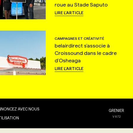
roue au Stade Saputo
LIRE L'ARTICLE
CAMPAGNES ET CRÉATIVITÉ
belairdirect s'associe à
Croissound dans le cadre
d'Osheaga
LIRE L'ARTICLE
NNONCEZ AVEC NOUS
GRENIER
V
8.7.2
TILISATION