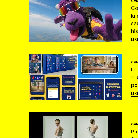
CAM
Co
la
sa
hi
LIR
CAM
Le
= 
po
LIR
CAM
Pa