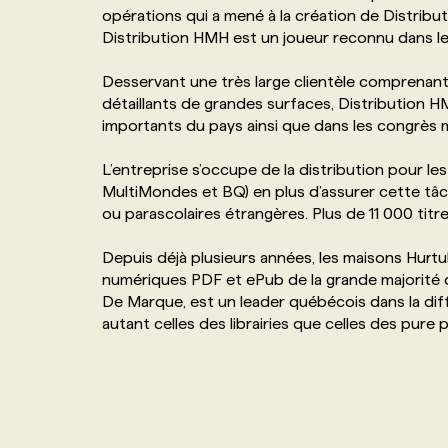
opérations qui a mené à la création de Distribu
NOS TARIFS
ANNONCEZ AVEC NOUS
Distribution HMH est un joueur reconnu dans le 
Desservant une très large clientèle comprenant 
PROGRAMMES DE SUBVENTIONS
détaillants de grandes surfaces, Distribution H
importants du pays ainsi que dans les congrès 
FAQ
L’entreprise s’occupe de la distribution pour l
MultiMondes et BQ) en plus d’assurer cette tâche
ANNONCEZ AVEC NOUS
ou parascolaires étrangères. Plus de 11 000 titr
Depuis déjà plusieurs années, les maisons Hurt
numériques PDF et ePub de la grande majorité de
De Marque, est un leader québécois dans la dif
autant celles des librairies que celles des pure 