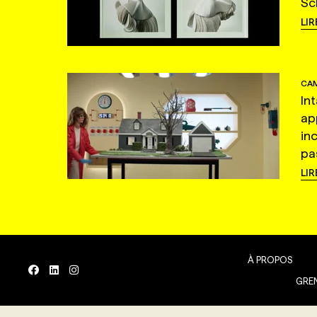
Sc
LIR
CAM
In
ap
in
pas
LIR
À PROPOS
GREN