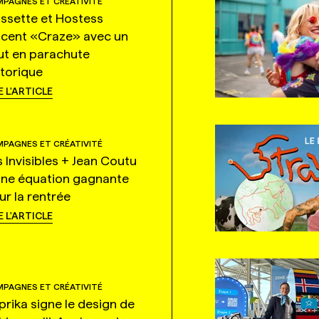
PAGNES ET CRÉATIVITÉ
ssette et Hostess
ncent «Craze» avec un
ut en parachute
storique
E L'ARTICLE
PAGNES ET CRÉATIVITÉ
s Invisibles + Jean Coutu
une équation gagnante
ur la rentrée
E L'ARTICLE
PAGNES ET CRÉATIVITÉ
prika signe le design de