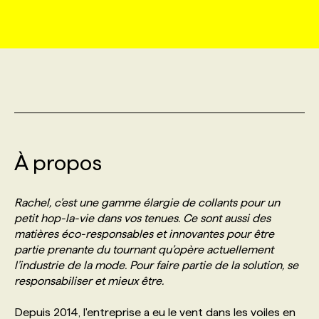
MARKETING ET COMMUNICATION
NOUVEAUX MANDATS
AFFICHEZ UN POSTE / TARIFS
CANDIDAT
BULLETIN RECRUTEMENT
NOS CONFÉRENCES
FORMATIONS
WEB & MÉDIAS SOCIAUX
VOIR LES OFFRES
AFFAIRES DE L'INDUSTRIE
CONSULTER LA CVTHÈQUE
INFOLETTRE PUBLICITÉ
FAQ
NOS FORMATIONS EN LIGNE
CHASSE DE TÊTE
MARKETING DURABLE
PROFIL CANDIDAT
INITIATIVES NUMÉRIQUES
PROFIL ENTREPRISE
ANNONCEZ AVEC NOUS
ANNONCEZ AVEC NOUS
NOS PARCOURS DE FORMATIONS
SERVICE DE CHASSE DE TÊTE
À propos
GEO/SEO
PRIX ET DISTINCTIONS
FAQ
FORMATIONS PERSONNALISÉES
NOS TARIFS
Rachel, c’est une gamme élargie de collants pour un
ÉVÉNEMENTIEL
TENDANCES
ANNONCEZ AVEC NOUS
petit hop-la-vie dans vos tenues. Ce sont aussi des
NOS FORMATEUR‧RICES
NOS EXPERTISES
matières éco-responsables et innovantes pour être
partie prenante du tournant qu’opère actuellement
NOS AUTEUR‧RICES
POURQUOI CHOISIR NOS FORMATIONS
FAQ
l’industrie de la mode. Pour faire partie de la solution, se
responsabiliser et mieux être.
NOS TARIFS
ANNONCEZ AVEC NOUS
Depuis 2014, l'entreprise a eu le vent dans les voiles en