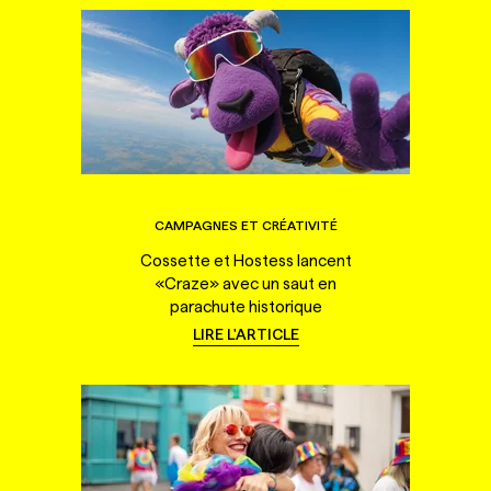
CAMPAGNES ET CRÉATIVITÉ
Cossette et Hostess lancent
«Craze» avec un saut en
parachute historique
LIRE L'ARTICLE