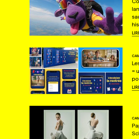
Co
la
sa
hi
LIR
CAM
Le
= 
po
LIR
CAM
Pa
Sc