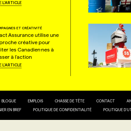
E L'ARTICLE
PAGNES ET CRÉATIVITÉ
tact Assurance utilise une
proche créative pour
citer les Canadien·nes à
ser à l'action
E L'ARTICLE
BLOGUE
EMPLOIS
CHASSE DE TÊTE
CONTACT
A
IER EN BREF
POLITIQUE DE CONFIDENTIALITÉ
POLITIQUE D’U