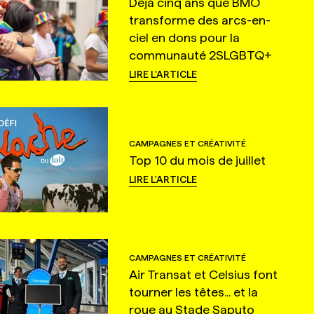
Déjà cinq ans que BMO
transforme des arcs-en-
ciel en dons pour la
communauté 2SLGBTQ+
LIRE L'ARTICLE
CAMPAGNES ET CRÉATIVITÉ
Top 10 du mois de juillet
LIRE L'ARTICLE
CAMPAGNES ET CRÉATIVITÉ
Air Transat et Celsius font
tourner les têtes... et la
roue au Stade Saputo