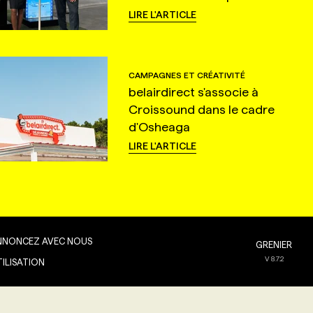
LIRE L'ARTICLE
CAMPAGNES ET CRÉATIVITÉ
belairdirect s'associe à
Croissound dans le cadre
d'Osheaga
LIRE L'ARTICLE
NNONCEZ AVEC NOUS
GRENIER
V
8.7.2
TILISATION