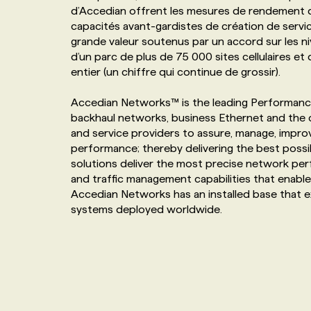
d’Accedian offrent les mesures de rendement de
NOS TARIFS
ANNONCEZ AVEC NOUS
capacités avant-gardistes de création de servic
grande valeur soutenus par un accord sur les n
d’un parc de plus de 75 000 sites cellulaires 
PROGRAMMES DE SUBVENTIONS
entier (un chiffre qui continue de grossir).
Accedian Networks™ is the leading Performance
FAQ
backhaul networks, business Ethernet and the 
and service providers to assure, manage, impro
ANNONCEZ AVEC NOUS
performance; thereby delivering the best possi
solutions deliver the most precise network pe
and traffic management capabilities that enable
Accedian Networks has an installed base that e
systems deployed worldwide.