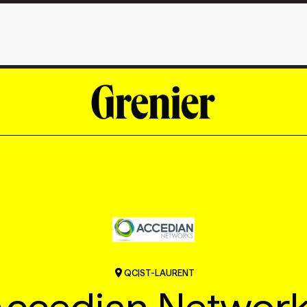
QC
|
ST-LAURENT