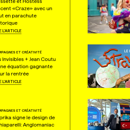
ssette et Hostess
ncent «Craze» avec un
ut en parachute
storique
E L'ARTICLE
PAGNES ET CRÉATIVITÉ
s Invisibles + Jean Coutu
une équation gagnante
ur la rentrée
E L'ARTICLE
PAGNES ET CRÉATIVITÉ
prika signe le design de
hiaparelli: Anglomaniac