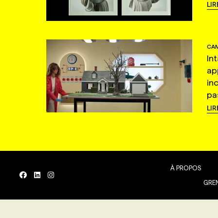
LIR
CAM
In
ap
in
pas
LIR
À PROPOS
GREN