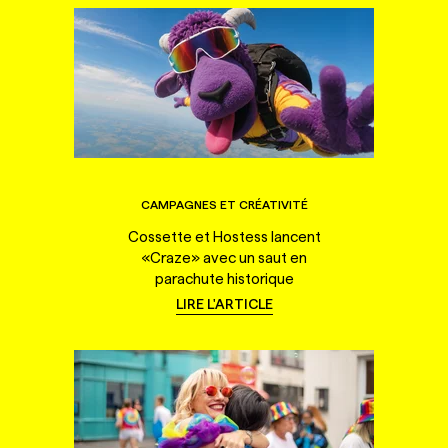
CAMPAGNES ET CRÉATIVITÉ
Cossette et Hostess lancent
«Craze» avec un saut en
parachute historique
LIRE L'ARTICLE