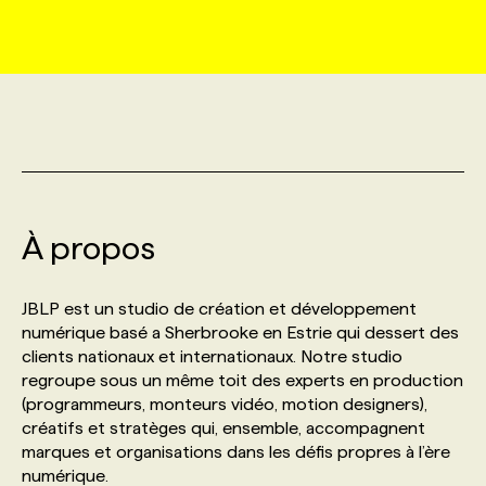
MARKETING ET COMMUNICATION
NOUVEAUX MANDATS
AFFICHEZ UN POSTE / TARIFS
CANDIDAT
BULLETIN RECRUTEMENT
NOS CONFÉRENCES
FORMATIONS
WEB & MÉDIAS SOCIAUX
VOIR LES OFFRES
AFFAIRES DE L'INDUSTRIE
CONSULTER LA CVTHÈQUE
INFOLETTRE PUBLICITÉ
FAQ
NOS FORMATIONS EN LIGNE
CHASSE DE TÊTE
MARKETING DURABLE
PROFIL CANDIDAT
INITIATIVES NUMÉRIQUES
PROFIL ENTREPRISE
ANNONCEZ AVEC NOUS
ANNONCEZ AVEC NOUS
NOS PARCOURS DE FORMATIONS
SERVICE DE CHASSE DE TÊTE
À propos
GEO/SEO
PRIX ET DISTINCTIONS
FAQ
FORMATIONS PERSONNALISÉES
NOS TARIFS
JBLP est un studio de création et développement
ÉVÉNEMENTIEL
TENDANCES
ANNONCEZ AVEC NOUS
numérique basé a Sherbrooke en Estrie qui dessert des
NOS FORMATEUR‧RICES
NOS EXPERTISES
clients nationaux et internationaux. Notre studio
regroupe sous un même toit des experts en production
NOS AUTEUR‧RICES
POURQUOI CHOISIR NOS FORMATIONS
FAQ
(programmeurs, monteurs vidéo, motion designers),
créatifs et stratèges qui, ensemble, accompagnent
marques et organisations dans les défis propres à l’ère
NOS TARIFS
ANNONCEZ AVEC NOUS
numérique.