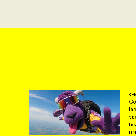
CAM
Co
la
sa
hi
LIR