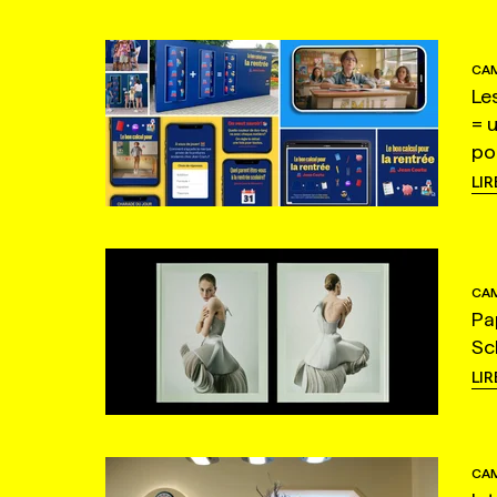
CAM
Le
= 
po
LIR
CAM
Pa
Sc
LIR
CAM