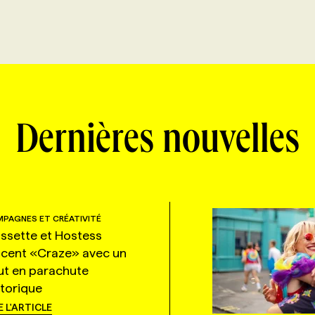
Dernières nouvelles
PAGNES ET CRÉATIVITÉ
ssette et Hostess
ncent «Craze» avec un
ut en parachute
storique
E L'ARTICLE