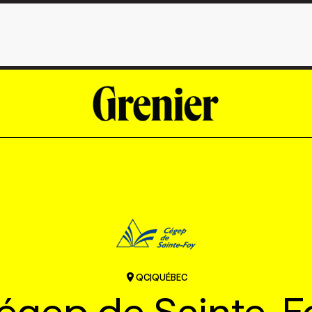
QC
|
QUÉBEC