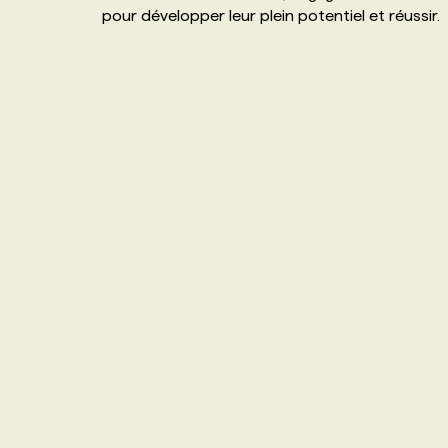
pour développer leur plein potentiel et réussir.
NOS TARIFS
ANNONCEZ AVEC NOUS
PROGRAMMES DE SUBVENTIONS
FAQ
ANNONCEZ AVEC NOUS