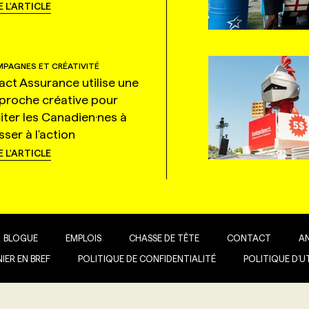
E L'ARTICLE
PAGNES ET CRÉATIVITÉ
tact Assurance utilise une
proche créative pour
citer les Canadien·nes à
ser à l'action
E L'ARTICLE
BLOGUE
EMPLOIS
CHASSE DE TÊTE
CONTACT
A
IER EN BREF
POLITIQUE DE CONFIDENTIALITÉ
POLITIQUE D’U