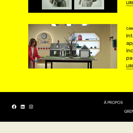
LIR
CAM
In
ap
in
pas
LIR
À PROPOS
GREN