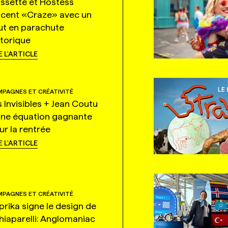
ssette et Hostess
ncent «Craze» avec un
ut en parachute
storique
E L'ARTICLE
PAGNES ET CRÉATIVITÉ
s Invisibles + Jean Coutu
une équation gagnante
ur la rentrée
E L'ARTICLE
PAGNES ET CRÉATIVITÉ
prika signe le design de
hiaparelli: Anglomaniac