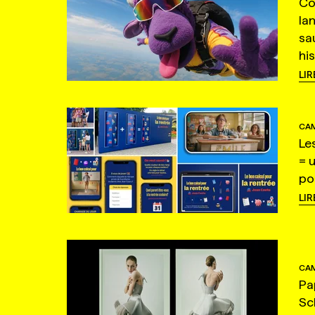
Co
la
sa
hi
LIR
CAM
Le
= 
po
LIR
CAM
Pa
Sc