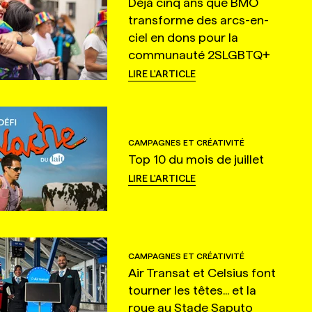
Déjà cinq ans que BMO
transforme des arcs-en-
ciel en dons pour la
communauté 2SLGBTQ+
LIRE L'ARTICLE
CAMPAGNES ET CRÉATIVITÉ
Top 10 du mois de juillet
LIRE L'ARTICLE
CAMPAGNES ET CRÉATIVITÉ
Air Transat et Celsius font
tourner les têtes... et la
roue au Stade Saputo