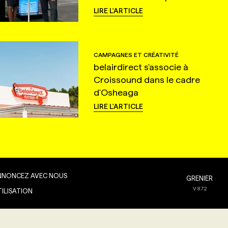
LIRE L'ARTICLE
CAMPAGNES ET CRÉATIVITÉ
belairdirect s'associe à
Croissound dans le cadre
d'Osheaga
LIRE L'ARTICLE
NNONCEZ AVEC NOUS
GRENIER
V
8.7.2
TILISATION