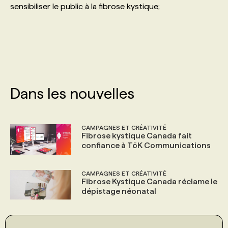
sensibiliser le public à la fibrose kystique;
PROGRAMMES DE SUBVENTIONS
FAQ
ANNONCEZ AVEC NOUS
Dans les nouvelles
CAMPAGNES ET CRÉATIVITÉ
Fibrose kystique Canada fait
confiance à TöK Communications
CAMPAGNES ET CRÉATIVITÉ
Fibrose Kystique Canada réclame le
dépistage néonatal