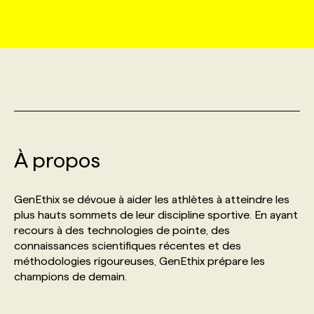
MARKETING ET COMMUNICATION
NOUVEAUX MANDATS
AFFICHEZ UN POSTE / TARIFS
CANDIDAT
BULLETIN RECRUTEMENT
NOS CONFÉRENCES
FORMATIONS
WEB & MÉDIAS SOCIAUX
VOIR LES OFFRES
AFFAIRES DE L'INDUSTRIE
CONSULTER LA CVTHÈQUE
INFOLETTRE PUBLICITÉ
FAQ
NOS FORMATIONS EN LIGNE
CHASSE DE TÊTE
MARKETING DURABLE
PROFIL CANDIDAT
INITIATIVES NUMÉRIQUES
PROFIL ENTREPRISE
ANNONCEZ AVEC NOUS
ANNONCEZ AVEC NOUS
NOS PARCOURS DE FORMATIONS
SERVICE DE CHASSE DE TÊTE
À propos
GEO/SEO
PRIX ET DISTINCTIONS
FAQ
FORMATIONS PERSONNALISÉES
NOS TARIFS
GenEthix se dévoue à aider les athlètes à atteindre les
ÉVÉNEMENTIEL
TENDANCES
ANNONCEZ AVEC NOUS
plus hauts sommets de leur discipline sportive. En ayant
NOS FORMATEUR‧RICES
NOS EXPERTISES
recours à des technologies de pointe, des
connaissances scientifiques récentes et des
NOS AUTEUR‧RICES
POURQUOI CHOISIR NOS FORMATIONS
FAQ
méthodologies rigoureuses, GenEthix prépare les
champions de demain.
NOS TARIFS
ANNONCEZ AVEC NOUS