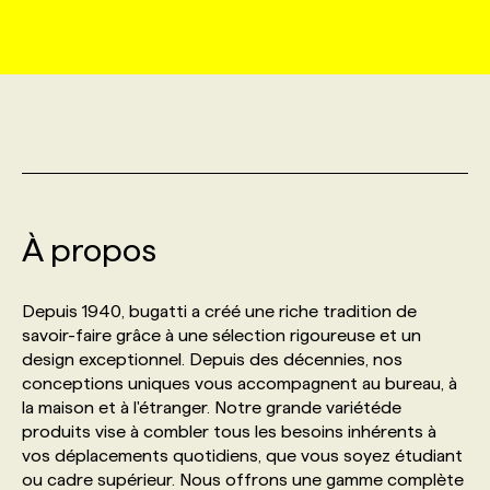
MARKETING ET COMMUNICATION
NOUVEAUX MANDATS
AFFICHEZ UN POSTE / TARIFS
CANDIDAT
BULLETIN RECRUTEMENT
NOS CONFÉRENCES
FORMATIONS
WEB & MÉDIAS SOCIAUX
VOIR LES OFFRES
AFFAIRES DE L'INDUSTRIE
CONSULTER LA CVTHÈQUE
INFOLETTRE PUBLICITÉ
FAQ
NOS FORMATIONS EN LIGNE
CHASSE DE TÊTE
MARKETING DURABLE
PROFIL CANDIDAT
INITIATIVES NUMÉRIQUES
PROFIL ENTREPRISE
ANNONCEZ AVEC NOUS
ANNONCEZ AVEC NOUS
NOS PARCOURS DE FORMATIONS
SERVICE DE CHASSE DE TÊTE
À propos
GEO/SEO
PRIX ET DISTINCTIONS
FAQ
FORMATIONS PERSONNALISÉES
NOS TARIFS
Depuis 1940, bugatti a créé une riche tradition de
ÉVÉNEMENTIEL
TENDANCES
ANNONCEZ AVEC NOUS
savoir-faire grâce à une sélection rigoureuse et un
NOS FORMATEUR‧RICES
NOS EXPERTISES
design exceptionnel. Depuis des décennies, nos
conceptions uniques vous accompagnent au bureau, à
NOS AUTEUR‧RICES
POURQUOI CHOISIR NOS FORMATIONS
FAQ
la maison et à l'étranger. Notre grande variétéde
produits vise à combler tous les besoins inhérents à
vos déplacements quotidiens, que vous soyez étudiant
NOS TARIFS
ANNONCEZ AVEC NOUS
ou cadre supérieur. Nous offrons une gamme complète