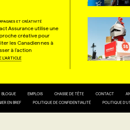
PAGNES ET CRÉATIVITÉ
tact Assurance utilise une
proche créative pour
citer les Canadien·nes à
ser à l'action
E L'ARTICLE
BLOGUE
EMPLOIS
CHASSE DE TÊTE
CONTACT
A
IER EN BREF
POLITIQUE DE CONFIDENTIALITÉ
POLITIQUE D’U