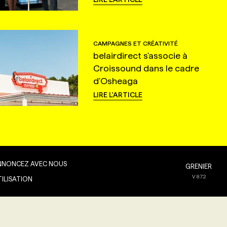
CAMPAGNES ET CRÉATIVITÉ
belairdirect s'associe à
Croissound dans le cadre
d'Osheaga
LIRE L'ARTICLE
NNONCEZ AVEC NOUS
GRENIER
V
8.7.2
TILISATION