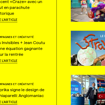
ncent «Craze» avec un
ut en parachute
storique
E L'ARTICLE
PAGNES ET CRÉATIVITÉ
s Invisibles + Jean Coutu
une équation gagnante
ur la rentrée
E L'ARTICLE
PAGNES ET CRÉATIVITÉ
prika signe le design de
hiaparelli: Anglomaniac
E L'ARTICLE