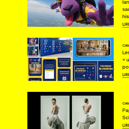
la
sa
hi
LIR
CAM
Le
= 
po
LIR
CAM
Pa
Sc
LIR