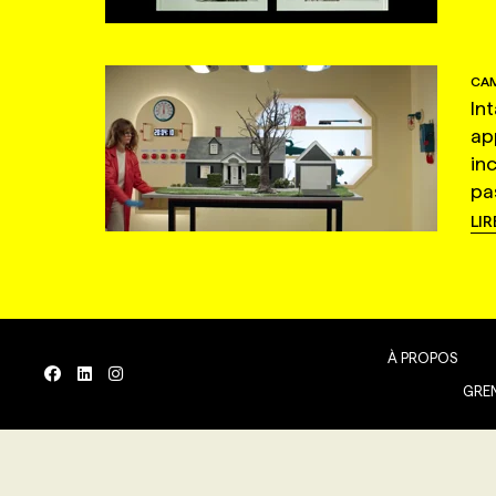
CAM
In
ap
in
pas
LIR
À PROPOS
GREN