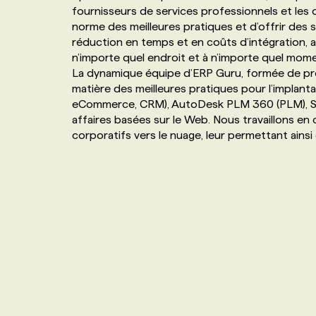
fournisseurs de services professionnels et les o
NOS TARIFS
ANNONCEZ AVEC NOUS
norme des meilleures pratiques et d’offrir des 
réduction en temps et en coûts d’intégration, a
n’importe quel endroit et à n’importe quel mome
PROGRAMMES DE SUBVENTIONS
La dynamique équipe d’ERP Guru, formée de prof
matière des meilleures pratiques pour l’implantat
eCommerce, CRM), AutoDesk PLM 360 (PLM), Sal
FAQ
affaires basées sur le Web. Nous travaillons en 
corporatifs vers le nuage, leur permettant ainsi 
ANNONCEZ AVEC NOUS