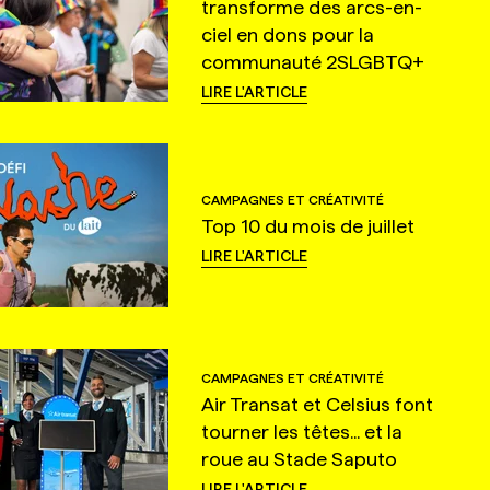
transforme des arcs-en-
ciel en dons pour la
communauté 2SLGBTQ+
LIRE L'ARTICLE
CAMPAGNES ET CRÉATIVITÉ
Top 10 du mois de juillet
LIRE L'ARTICLE
CAMPAGNES ET CRÉATIVITÉ
Air Transat et Celsius font
tourner les têtes... et la
roue au Stade Saputo
LIRE L'ARTICLE