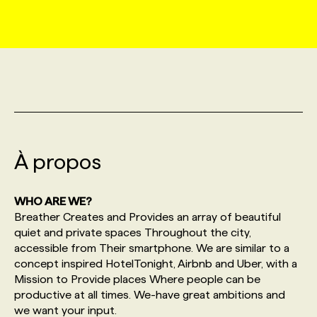
MARKETING ET COMMUNICATION
NOUVEAUX MANDATS
AFFICHEZ UN POSTE / TARIFS
CANDIDAT
BULLETIN RECRUTEMENT
NOS CONFÉRENCES
FORMATIONS
WEB & MÉDIAS SOCIAUX
VOIR LES OFFRES
AFFAIRES DE L'INDUSTRIE
CONSULTER LA CVTHÈQUE
INFOLETTRE PUBLICITÉ
FAQ
NOS FORMATIONS EN LIGNE
CHASSE DE TÊTE
MARKETING DURABLE
PROFIL CANDIDAT
INITIATIVES NUMÉRIQUES
PROFIL ENTREPRISE
ANNONCEZ AVEC NOUS
ANNONCEZ AVEC NOUS
NOS PARCOURS DE FORMATIONS
SERVICE DE CHASSE DE TÊTE
À propos
GEO/SEO
PRIX ET DISTINCTIONS
FAQ
FORMATIONS PERSONNALISÉES
NOS TARIFS
WHO ARE WE?
ÉVÉNEMENTIEL
TENDANCES
ANNONCEZ AVEC NOUS
Breather Creates and Provides an array of beautiful
NOS FORMATEUR‧RICES
NOS EXPERTISES
quiet and private spaces Throughout the city,
accessible from Their smartphone. We are similar to a
NOS AUTEUR‧RICES
POURQUOI CHOISIR NOS FORMATIONS
FAQ
concept inspired HotelTonight, Airbnb and Uber, with a
Mission to Provide places Where people can be
productive at all times. We-have great ambitions and
NOS TARIFS
ANNONCEZ AVEC NOUS
we want your input.