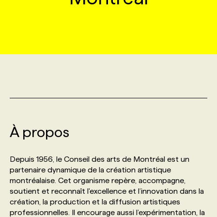
MARKETING ET COMMUNICATION
NOUVEAUX MANDATS
AFFICHEZ UN POSTE / TARIFS
CANDIDAT
BULLETIN RECRUTEMENT
NOS CONFÉRENCES
FORMATIONS
WEB & MÉDIAS SOCIAUX
VOIR LES OFFRES
AFFAIRES DE L'INDUSTRIE
CONSULTER LA CVTHÈQUE
INFOLETTRE PUBLICITÉ
FAQ
NOS FORMATIONS EN LIGNE
CHASSE DE TÊTE
MARKETING DURABLE
PROFIL CANDIDAT
INITIATIVES NUMÉRIQUES
PROFIL ENTREPRISE
ANNONCEZ AVEC NOUS
ANNONCEZ AVEC NOUS
NOS PARCOURS DE FORMATIONS
SERVICE DE CHASSE DE TÊTE
GEO/SEO
PRIX ET DISTINCTIONS
FAQ
FORMATIONS PERSONNALISÉES
NOS TARIFS
À propos
ÉVÉNEMENTIEL
TENDANCES
ANNONCEZ AVEC NOUS
NOS FORMATEUR‧RICES
NOS EXPERTISES
Depuis 1956, le Conseil des arts de Montréal est un
partenaire dynamique de la création artistique
NOS AUTEUR‧RICES
POURQUOI CHOISIR NOS FORMATIONS
FAQ
montréalaise. Cet organisme repère, accompagne,
soutient et reconnaît l'excellence et l’innovation dans la
création, la production et la diffusion artistiques
NOS TARIFS
ANNONCEZ AVEC NOUS
professionnelles. Il encourage aussi l’expérimentation, la