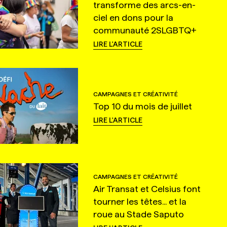
transforme des arcs-en-
ciel en dons pour la
communauté 2SLGBTQ+
LIRE L'ARTICLE
CAMPAGNES ET CRÉATIVITÉ
Top 10 du mois de juillet
LIRE L'ARTICLE
CAMPAGNES ET CRÉATIVITÉ
Air Transat et Celsius font
tourner les têtes... et la
roue au Stade Saputo