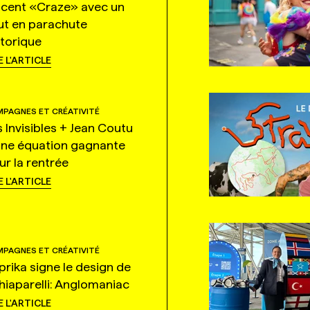
ncent «Craze» avec un
ut en parachute
storique
E L'ARTICLE
PAGNES ET CRÉATIVITÉ
s Invisibles + Jean Coutu
une équation gagnante
ur la rentrée
E L'ARTICLE
PAGNES ET CRÉATIVITÉ
prika signe le design de
hiaparelli: Anglomaniac
E L'ARTICLE