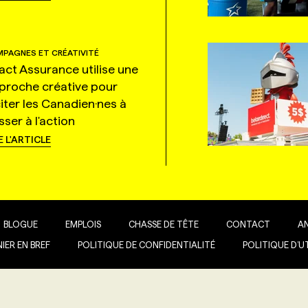
PAGNES ET CRÉATIVITÉ
tact Assurance utilise une
proche créative pour
citer les Canadien·nes à
ser à l'action
E L'ARTICLE
BLOGUE
EMPLOIS
CHASSE DE TÊTE
CONTACT
A
IER EN BREF
POLITIQUE DE CONFIDENTIALITÉ
POLITIQUE D’U