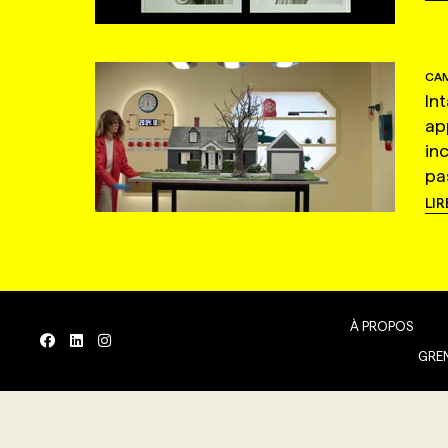
CAM
In
ap
in
pas
LIR
À PROPOS
GREN