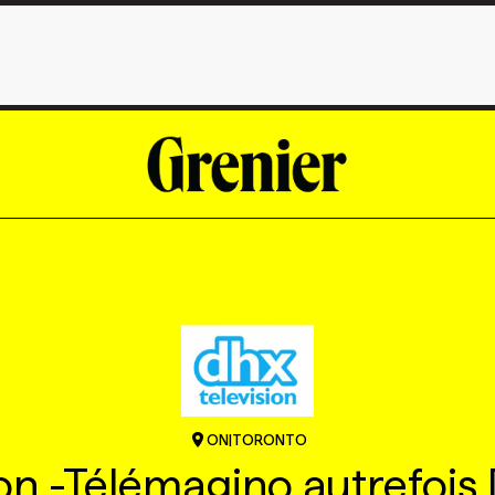
ON
|
TORONTO
on -Télémagino autrefois 