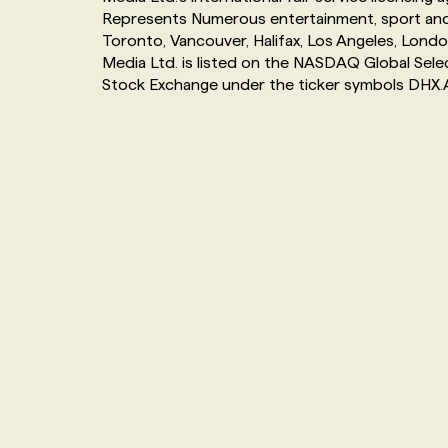
Represents Numerous entertainment, sport and d
NOS TARIFS
ANNONCEZ AVEC NOUS
Toronto, Vancouver, Halifax, Los Angeles, London
Media Ltd. is listed on the NASDAQ Global Sel
Stock Exchange under the ticker symbols DHX.
PROGRAMMES DE SUBVENTIONS
FAQ
ANNONCEZ AVEC NOUS