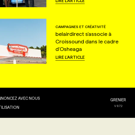
LIRE L'ARTICLE
CAMPAGNES ET CRÉATIVITÉ
belairdirect s'associe à
Croissound dans le cadre
d'Osheaga
LIRE L'ARTICLE
NNONCEZ AVEC NOUS
GRENIER
V
8.7.2
TILISATION