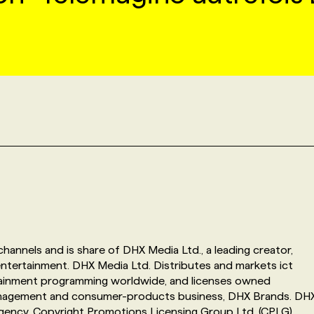
 channels and is share of DHX Media Ltd., a leading creator,
ntertainment. DHX Media Ltd. Distributes and markets ict
ertainment programming worldwide, and licenses owned
management and consumer-products business, DHX Brands. DH
g agency, Copyright Promotions Licensing Group Ltd. (CPLG)