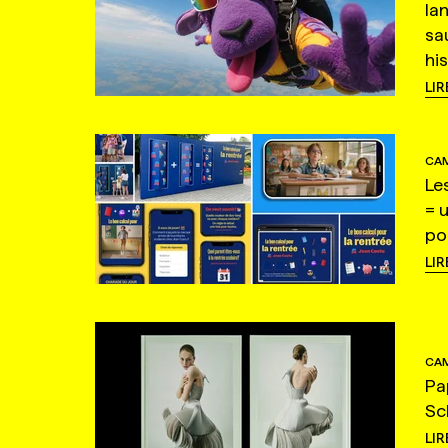
la
sa
hi
LIR
CAM
Le
= 
po
LIR
CAM
Pa
Sc
LIR