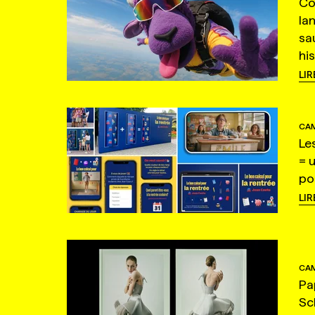
Co
la
sa
hi
LIR
CAM
Le
= 
po
LIR
CAM
Pa
Sc