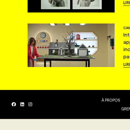
LIR
CAM
In
ap
in
pas
LIR
À PROPOS
GREN