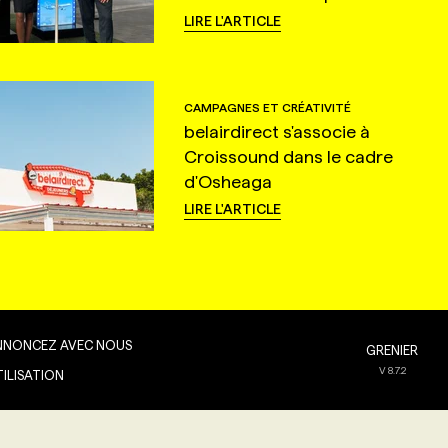
LIRE L'ARTICLE
CAMPAGNES ET CRÉATIVITÉ
belairdirect s'associe à
Croissound dans le cadre
d'Osheaga
LIRE L'ARTICLE
NNONCEZ AVEC NOUS
GRENIER
V
8.7.2
TILISATION