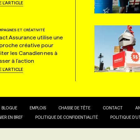
E L'ARTICLE
PAGNES ET CRÉATIVITÉ
tact Assurance utilise une
proche créative pour
citer les Canadien·nes à
ser à l'action
E L'ARTICLE
BLOGUE
EMPLOIS
CHASSE DE TÊTE
CONTACT
A
IER EN BREF
POLITIQUE DE CONFIDENTIALITÉ
POLITIQUE D’U