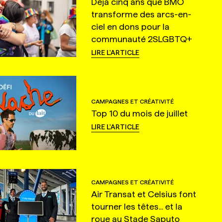
Déjà cinq ans que BMO
transforme des arcs-en-
ciel en dons pour la
communauté 2SLGBTQ+
LIRE L'ARTICLE
CAMPAGNES ET CRÉATIVITÉ
Top 10 du mois de juillet
LIRE L'ARTICLE
CAMPAGNES ET CRÉATIVITÉ
Air Transat et Celsius font
tourner les têtes... et la
roue au Stade Saputo