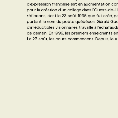
d'expression française est en augmentation cons
NOS TARIFS
ANNONCEZ AVEC NOUS
pour la création d'un collège dans l'Ouest-de-l'
réflexions, c'est le 23 août 1995 que fut créé
portant le nom du poète québécois Gérald God
PROGRAMMES DE SUBVENTIONS
d'irréductibles visionnaires travaille à l'échaf
de demain. En 1999, les premiers enseignants ent
Le 23 août, les cours commencent. Depuis, le « 
FAQ
ANNONCEZ AVEC NOUS