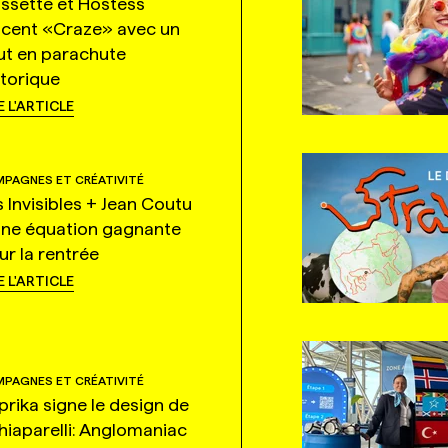
ssette et Hostess
ncent «Craze» avec un
ut en parachute
storique
E L'ARTICLE
PAGNES ET CRÉATIVITÉ
s Invisibles + Jean Coutu
une équation gagnante
ur la rentrée
E L'ARTICLE
PAGNES ET CRÉATIVITÉ
prika signe le design de
hiaparelli: Anglomaniac