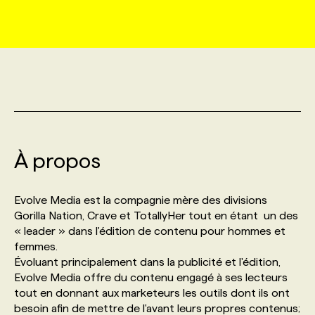
MARKETING ET COMMUNICATION
NOUVEAUX MANDATS
AFFICHEZ UN POSTE / TARIFS
CANDIDAT
BULLETIN RECRUTEMENT
NOS CONFÉRENCES
FORMATIONS
WEB & MÉDIAS SOCIAUX
VOIR LES OFFRES
AFFAIRES DE L'INDUSTRIE
CONSULTER LA CVTHÈQUE
INFOLETTRE PUBLICITÉ
FAQ
NOS FORMATIONS EN LIGNE
CHASSE DE TÊTE
MARKETING DURABLE
PROFIL CANDIDAT
INITIATIVES NUMÉRIQUES
PROFIL ENTREPRISE
ANNONCEZ AVEC NOUS
ANNONCEZ AVEC NOUS
NOS PARCOURS DE FORMATIONS
SERVICE DE CHASSE DE TÊTE
À propos
GEO/SEO
PRIX ET DISTINCTIONS
FAQ
FORMATIONS PERSONNALISÉES
NOS TARIFS
Evolve Media est la compagnie mère des divisions
ÉVÉNEMENTIEL
TENDANCES
ANNONCEZ AVEC NOUS
Gorilla Nation, Crave et TotallyHer tout en étant un des
NOS FORMATEUR‧RICES
NOS EXPERTISES
« leader » dans l'édition de contenu pour hommes et
femmes.
NOS AUTEUR‧RICES
POURQUOI CHOISIR NOS FORMATIONS
FAQ
Évoluant principalement dans la publicité et l'édition,
Evolve Media offre du contenu engagé à ses lecteurs
tout en donnant aux marketeurs les outils dont ils ont
NOS TARIFS
ANNONCEZ AVEC NOUS
besoin afin de mettre de l'avant leurs propres contenus;