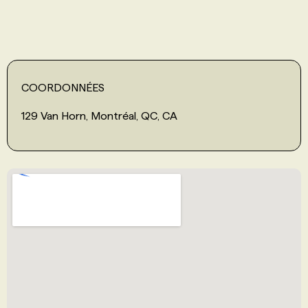
PROGRAMMES DE SUBVENTIONS
FAQ
COORDONNÉES
129 Van Horn, Montréal, QC, CA
ANNONCEZ AVEC NOUS