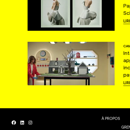
Pa
Sc
LIR
CAM
In
ap
in
pas
LIR
À PROPOS
GREN