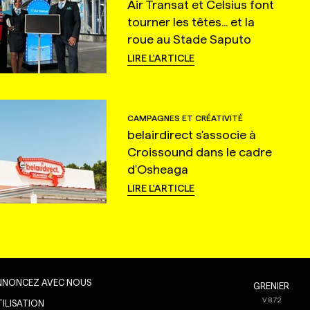
Air Transat et Celsius font
tourner les têtes... et la
roue au Stade Saputo
LIRE L'ARTICLE
CAMPAGNES ET CRÉATIVITÉ
belairdirect s'associe à
Croissound dans le cadre
d'Osheaga
LIRE L'ARTICLE
NNONCEZ AVEC NOUS
GRENIER
V
8.7.2
TILISATION