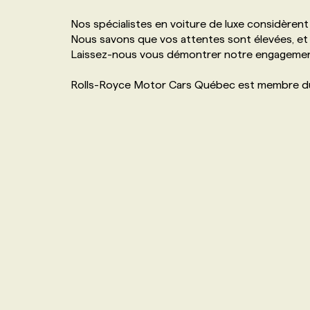
NOS TARIFS
ANNONCEZ AVEC NOUS
Nos spécialistes en voiture de luxe considèrent 
Nous savons que vos attentes sont élevées, et c
Laissez-nous vous démontrer notre engagement 
PROGRAMMES DE SUBVENTIONS
Rolls-Royce Motor Cars Québec est membre d
FAQ
ANNONCEZ AVEC NOUS