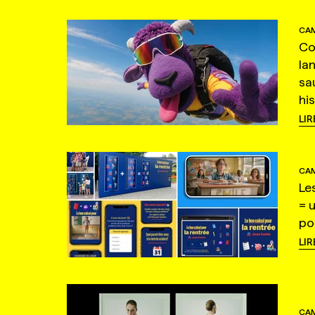
CAM
Co
la
sa
hi
LIR
CAM
Le
= 
po
LIR
CAM