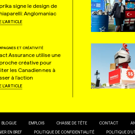
prika signe le design de
hiaparelli: Anglomaniac
E L'ARTICLE
PAGNES ET CRÉATIVITÉ
tact Assurance utilise une
proche créative pour
citer les Canadien·nes à
ser à l'action
E L'ARTICLE
BLOGUE
EMPLOIS
CHASSE DE TÊTE
CONTACT
A
IER EN BREF
POLITIQUE DE CONFIDENTIALITÉ
POLITIQUE D’U