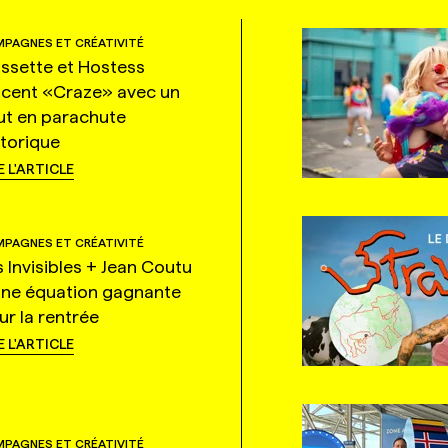
PAGNES ET CRÉATIVITÉ
ssette et Hostess
ncent «Craze» avec un
ut en parachute
storique
E L'ARTICLE
PAGNES ET CRÉATIVITÉ
s Invisibles + Jean Coutu
une équation gagnante
ur la rentrée
E L'ARTICLE
PAGNES ET CRÉATIVITÉ