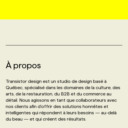
MARKETING ET COMMUNICATION
NOUVEAUX MANDATS
AFFICHEZ UN POSTE / TARIFS
CANDIDAT
BULLETIN RECRUTEMENT
NOS CONFÉRENCES
FORMATIONS
WEB & MÉDIAS SOCIAUX
VOIR LES OFFRES
AFFAIRES DE L'INDUSTRIE
CONSULTER LA CVTHÈQUE
INFOLETTRE PUBLICITÉ
FAQ
NOS FORMATIONS EN LIGNE
CHASSE DE TÊTE
MARKETING DURABLE
PROFIL CANDIDAT
INITIATIVES NUMÉRIQUES
PROFIL ENTREPRISE
ANNONCEZ AVEC NOUS
ANNONCEZ AVEC NOUS
NOS PARCOURS DE FORMATIONS
SERVICE DE CHASSE DE TÊTE
À propos
GEO/SEO
PRIX ET DISTINCTIONS
FAQ
FORMATIONS PERSONNALISÉES
NOS TARIFS
Transistor design est un studio de design basé à
ÉVÉNEMENTIEL
TENDANCES
ANNONCEZ AVEC NOUS
Québec, spécialisé dans les domaines de la culture, des
NOS FORMATEUR‧RICES
NOS EXPERTISES
arts, de la restauration, du B2B et du commerce au
détail. Nous agissons en tant que collaborateurs avec
NOS AUTEUR‧RICES
POURQUOI CHOISIR NOS FORMATIONS
FAQ
nos clients afin d'offrir des solutions honnêtes et
intelligentes qui répondent à leurs besoins — au-delà
du beau — et qui créent des résultats.
NOS TARIFS
ANNONCEZ AVEC NOUS