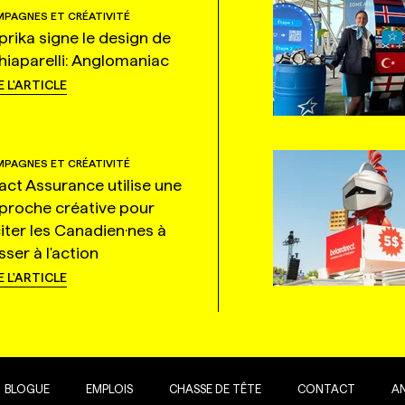
PAGNES ET CRÉATIVITÉ
prika signe le design de
hiaparelli: Anglomaniac
E L'ARTICLE
PAGNES ET CRÉATIVITÉ
tact Assurance utilise une
proche créative pour
citer les Canadien·nes à
ser à l'action
E L'ARTICLE
BLOGUE
EMPLOIS
CHASSE DE TÊTE
CONTACT
A