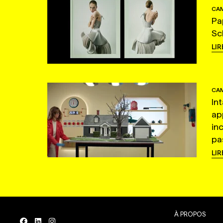
CAM
Pa
Sc
LIR
CAM
In
ap
in
pas
LIR
À PROPOS