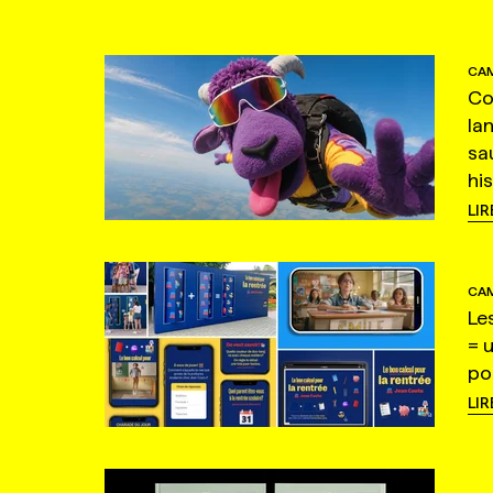
CAM
Co
la
sa
hi
LIR
CAM
Le
= 
po
LIR