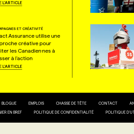
E L'ARTICLE
PAGNES ET CRÉATIVITÉ
tact Assurance utilise une
proche créative pour
citer les Canadien·nes à
ser à l'action
E L'ARTICLE
BLOGUE
EMPLOIS
CHASSE DE TÊTE
CONTACT
A
IER EN BREF
POLITIQUE DE CONFIDENTIALITÉ
POLITIQUE D’U