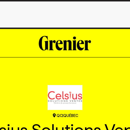
QC
|
QUÉBEC