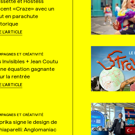
ssette et Hostess
ncent «Craze» avec un
ut en parachute
storique
E L'ARTICLE
PAGNES ET CRÉATIVITÉ
s Invisibles + Jean Coutu
une équation gagnante
ur la rentrée
E L'ARTICLE
PAGNES ET CRÉATIVITÉ
prika signe le design de
hiaparelli: Anglomaniac