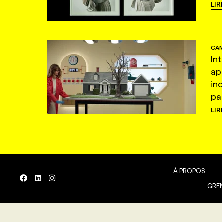
LIR
CAM
In
ap
in
pas
LIR
À PROPOS
GREN