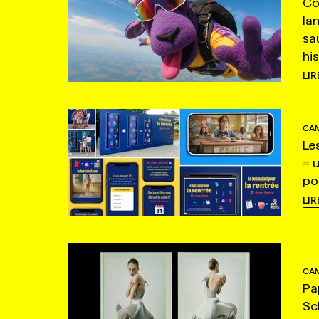
Co
la
sa
hi
LIR
CAM
Le
= 
po
LIR
CAM
Pa
Sc