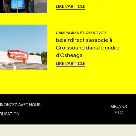
LIRE L'ARTICLE
CAMPAGNES ET CRÉATIVITÉ
belairdirect s'associe à
Croissound dans le cadre
d'Osheaga
LIRE L'ARTICLE
NNONCEZ AVEC NOUS
GRENIER
V
8.7.2
TILISATION