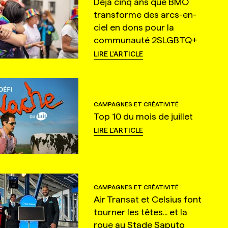
Déjà cinq ans que BMO
transforme des arcs-en-
ciel en dons pour la
communauté 2SLGBTQ+
LIRE L'ARTICLE
CAMPAGNES ET CRÉATIVITÉ
Top 10 du mois de juillet
LIRE L'ARTICLE
CAMPAGNES ET CRÉATIVITÉ
Air Transat et Celsius font
tourner les têtes... et la
roue au Stade Saputo