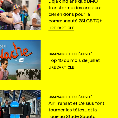
Déjà cinq ans que BMO
transforme des arcs-en-
ciel en dons pour la
communauté 2SLGBTQ+
LIRE L'ARTICLE
CAMPAGNES ET CRÉATIVITÉ
Top 10 du mois de juillet
LIRE L'ARTICLE
CAMPAGNES ET CRÉATIVITÉ
Air Transat et Celsius font
tourner les têtes... et la
roue au Stade Saputo