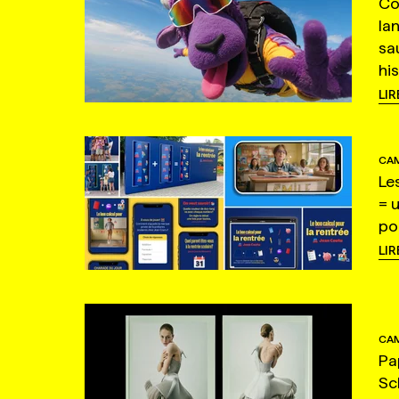
Co
la
sa
hi
LIR
CAM
Le
= 
po
LIR
CAM
Pa
Sc