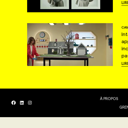
LIR
CAM
In
ap
in
pas
LIR
À PROPOS
GREN