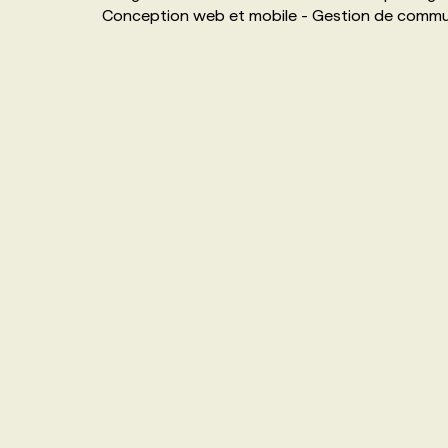
Conception web et mobile - Gestion de commu
NOS TARIFS
ANNONCEZ AVEC NOUS
PROGRAMMES DE SUBVENTIONS
FAQ
ANNONCEZ AVEC NOUS