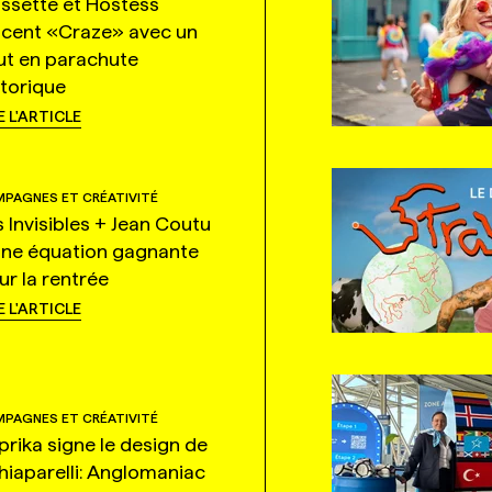
ssette et Hostess
ncent «Craze» avec un
ut en parachute
storique
E L'ARTICLE
PAGNES ET CRÉATIVITÉ
s Invisibles + Jean Coutu
une équation gagnante
ur la rentrée
E L'ARTICLE
PAGNES ET CRÉATIVITÉ
prika signe le design de
hiaparelli: Anglomaniac