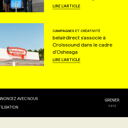
LIRE L'ARTICLE
CAMPAGNES ET CRÉATIVITÉ
belairdirect s'associe à
Croissound dans le cadre
d'Osheaga
LIRE L'ARTICLE
NNONCEZ AVEC NOUS
GRENIER
V
8.7.2
TILISATION