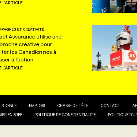
E L'ARTICLE
PAGNES ET CRÉATIVITÉ
tact Assurance utilise une
proche créative pour
citer les Canadien·nes à
ser à l'action
E L'ARTICLE
BLOGUE
EMPLOIS
CHASSE DE TÊTE
CONTACT
A
IER EN BREF
POLITIQUE DE CONFIDENTIALITÉ
POLITIQUE D’U