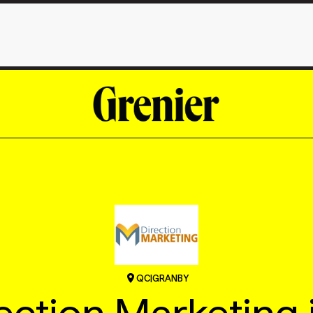
QC
|
GRANBY