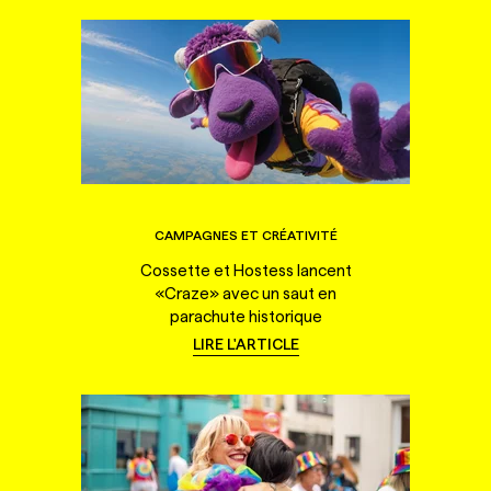
CAMPAGNES ET CRÉATIVITÉ
Cossette et Hostess lancent
«Craze» avec un saut en
parachute historique
LIRE L'ARTICLE