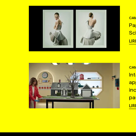
CAM
Pa
Sc
LIR
CAM
In
ap
in
pas
LIR