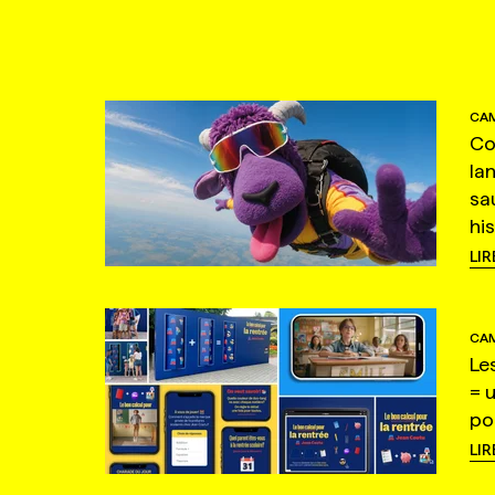
CAM
Co
la
sa
hi
LIR
CAM
Le
= 
po
LIR