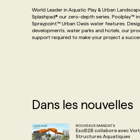
NOS TARIFS
ANNONCEZ AVEC NOUS
World Leader in Aquatic Play & Urban Landscape
Splashpad® our zero-depth series, Poolplay™ in
Spraypoint™ Urban Oasis water features. Designe
PROGRAMMES DE SUBVENTIONS
developments, water parks and hotels, our prod
support required to make your project a succe
FAQ
ANNONCEZ AVEC NOUS
Dans les nouvelles
NOUVEAUX MANDATS
ExoB2B collabore avec Vor
Structures Aquatiques