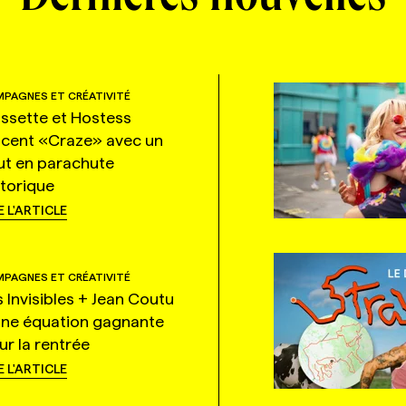
PAGNES ET CRÉATIVITÉ
ssette et Hostess
ncent «Craze» avec un
ut en parachute
storique
E L'ARTICLE
PAGNES ET CRÉATIVITÉ
s Invisibles + Jean Coutu
une équation gagnante
ur la rentrée
E L'ARTICLE