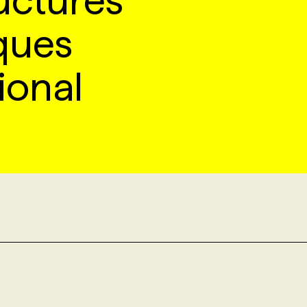
uctures
ques
ional