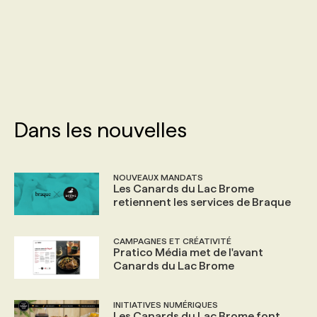
PROGRAMMES DE SUBVENTIONS
FAQ
ANNONCEZ AVEC NOUS
Dans les nouvelles
NOUVEAUX MANDATS
Les Canards du Lac Brome
retiennent les services de Braque
CAMPAGNES ET CRÉATIVITÉ
Pratico Média met de l'avant
Canards du Lac Brome
INITIATIVES NUMÉRIQUES
Les Canards du Lac Brome font