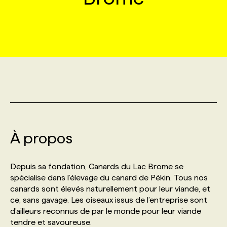
MARKETING ET COMMUNICATION
NOUVEAUX MANDATS
AFFICHEZ UN POSTE / TARIFS
CANDIDAT
BULLETIN RECRUTEMENT
NOS CONFÉRENCES
FORMATIONS
WEB & MÉDIAS SOCIAUX
VOIR LES OFFRES
AFFAIRES DE L'INDUSTRIE
CONSULTER LA CVTHÈQUE
INFOLETTRE PUBLICITÉ
FAQ
NOS FORMATIONS EN LIGNE
CHASSE DE TÊTE
MARKETING DURABLE
PROFIL CANDIDAT
INITIATIVES NUMÉRIQUES
PROFIL ENTREPRISE
ANNONCEZ AVEC NOUS
ANNONCEZ AVEC NOUS
NOS PARCOURS DE FORMATIONS
SERVICE DE CHASSE DE TÊTE
GEO/SEO
PRIX ET DISTINCTIONS
FAQ
FORMATIONS PERSONNALISÉES
NOS TARIFS
À propos
ÉVÉNEMENTIEL
TENDANCES
ANNONCEZ AVEC NOUS
NOS FORMATEUR‧RICES
NOS EXPERTISES
Depuis sa fondation, Canards du Lac Brome se
spécialise dans l’élevage du canard de Pékin. Tous nos
NOS AUTEUR‧RICES
POURQUOI CHOISIR NOS FORMATIONS
FAQ
canards sont élevés naturellement pour leur viande, et
ce, sans gavage. Les oiseaux issus de l’entreprise sont
d’ailleurs reconnus de par le monde pour leur viande
NOS TARIFS
ANNONCEZ AVEC NOUS
tendre et savoureuse.