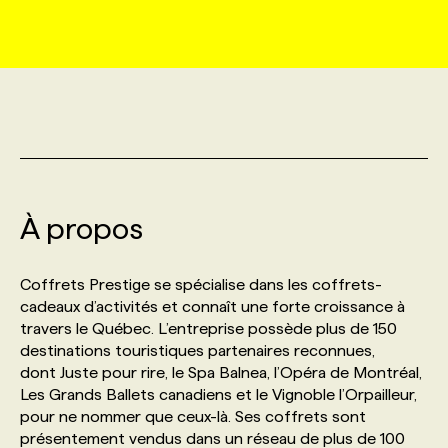
MARKETING ET COMMUNICATION
NOUVEAUX MANDATS
AFFICHEZ UN POSTE / TARIFS
CANDIDAT
BULLETIN RECRUTEMENT
NOS CONFÉRENCES
FORMATIONS
WEB & MÉDIAS SOCIAUX
VOIR LES OFFRES
AFFAIRES DE L'INDUSTRIE
CONSULTER LA CVTHÈQUE
INFOLETTRE PUBLICITÉ
FAQ
NOS FORMATIONS EN LIGNE
CHASSE DE TÊTE
MARKETING DURABLE
PROFIL CANDIDAT
INITIATIVES NUMÉRIQUES
PROFIL ENTREPRISE
ANNONCEZ AVEC NOUS
ANNONCEZ AVEC NOUS
NOS PARCOURS DE FORMATIONS
SERVICE DE CHASSE DE TÊTE
À propos
GEO/SEO
PRIX ET DISTINCTIONS
FAQ
FORMATIONS PERSONNALISÉES
NOS TARIFS
Coffrets Prestige se spécialise dans les coffrets-
ÉVÉNEMENTIEL
TENDANCES
ANNONCEZ AVEC NOUS
cadeaux d’activités et connaît une forte croissance à
NOS FORMATEUR‧RICES
NOS EXPERTISES
travers le Québec. L’entreprise possède plus de 150
destinations touristiques partenaires reconnues,
NOS AUTEUR‧RICES
POURQUOI CHOISIR NOS FORMATIONS
FAQ
dont Juste pour rire, le Spa Balnea, l’Opéra de Montréal,
Les Grands Ballets canadiens et le Vignoble l’Orpailleur,
pour ne nommer que ceux-là. Ses coffrets sont
NOS TARIFS
ANNONCEZ AVEC NOUS
présentement vendus dans un réseau de plus de 100