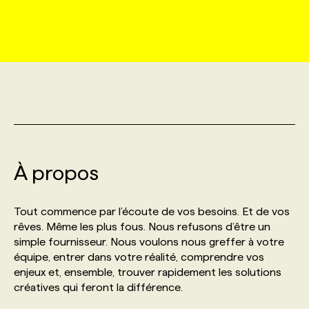
MARKETING ET COMMUNICATION
NOUVEAUX MANDATS
AFFICHEZ UN POSTE / TARIFS
CANDIDAT
BULLETIN RECRUTEMENT
NOS CONFÉRENCES
FORMATIONS
WEB & MÉDIAS SOCIAUX
VOIR LES OFFRES
AFFAIRES DE L'INDUSTRIE
CONSULTER LA CVTHÈQUE
INFOLETTRE PUBLICITÉ
FAQ
NOS FORMATIONS EN LIGNE
CHASSE DE TÊTE
MARKETING DURABLE
PROFIL CANDIDAT
INITIATIVES NUMÉRIQUES
PROFIL ENTREPRISE
ANNONCEZ AVEC NOUS
ANNONCEZ AVEC NOUS
NOS PARCOURS DE FORMATIONS
SERVICE DE CHASSE DE TÊTE
GEO/SEO
À propos
PRIX ET DISTINCTIONS
FAQ
FORMATIONS PERSONNALISÉES
NOS TARIFS
ÉVÉNEMENTIEL
TENDANCES
ANNONCEZ AVEC NOUS
Tout commence par l’écoute de vos besoins. Et de vos
NOS FORMATEUR‧RICES
NOS EXPERTISES
rêves. Même les plus fous. Nous refusons d’être un
simple fournisseur. Nous voulons nous greffer à votre
NOS AUTEUR‧RICES
POURQUOI CHOISIR NOS FORMATIONS
FAQ
équipe, entrer dans votre réalité, comprendre vos
enjeux et, ensemble, trouver rapidement les solutions
créatives qui feront la différence.
NOS TARIFS
ANNONCEZ AVEC NOUS