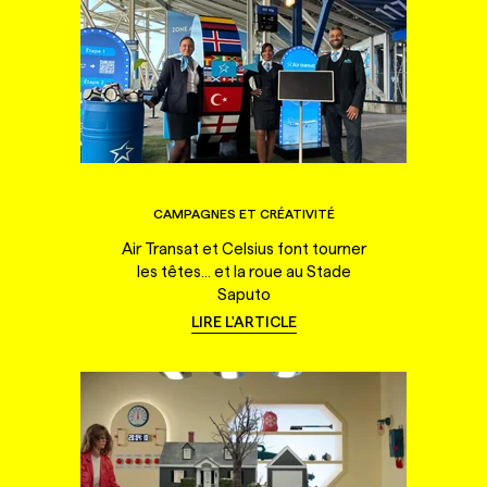
CAMPAGNES ET CRÉATIVITÉ
Air Transat et Celsius font tourner
les têtes... et la roue au Stade
Saputo
LIRE L'ARTICLE