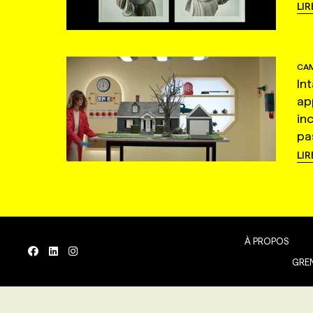
LIR
CAM
In
ap
in
pas
LIR
À PROPOS
GREN