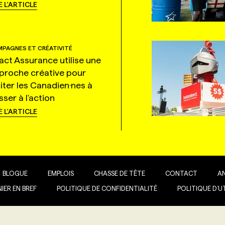
E L'ARTICLE
PAGNES ET CRÉATIVITÉ
tact Assurance utilise une
proche créative pour
citer les Canadien·nes à
ser à l'action
E L'ARTICLE
BLOGUE
EMPLOIS
CHASSE DE TÊTE
CONTACT
A
IER EN BREF
POLITIQUE DE CONFIDENTIALITÉ
POLITIQUE D’U