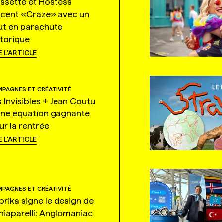
ssette et Hostess
ncent «Craze» avec un
ut en parachute
storique
E L'ARTICLE
PAGNES ET CRÉATIVITÉ
s Invisibles + Jean Coutu
une équation gagnante
ur la rentrée
E L'ARTICLE
PAGNES ET CRÉATIVITÉ
prika signe le design de
hiaparelli: Anglomaniac