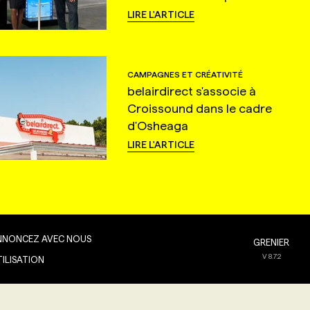
LIRE L'ARTICLE
CAMPAGNES ET CRÉATIVITÉ
belairdirect s'associe à
Croissound dans le cadre
d'Osheaga
LIRE L'ARTICLE
NNONCEZ AVEC NOUS
GRENIER
V
8.7.2
TILISATION