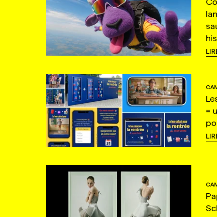
Co
la
sa
hi
LIR
CAM
Le
= 
po
LIR
CAM
Pa
Sc