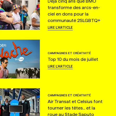
Déjà cinq ans que BMO
transforme des arcs-en-
ciel en dons pour la
communauté 2SLGBTQ+
LIRE L'ARTICLE
CAMPAGNES ET CRÉATIVITÉ
Top 10 du mois de juillet
LIRE L'ARTICLE
CAMPAGNES ET CRÉATIVITÉ
Air Transat et Celsius font
tourner les têtes... et la
roue au Stade Saputo