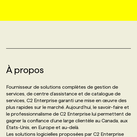
MARKETING ET COMMUNICATION
NOUVEAUX MANDATS
AFFICHEZ UN POSTE / TARIFS
CANDIDAT
BULLETIN RECRUTEMENT
NOS CONFÉRENCES
FORMATIONS
WEB & MÉDIAS SOCIAUX
VOIR LES OFFRES
AFFAIRES DE L'INDUSTRIE
CONSULTER LA CVTHÈQUE
INFOLETTRE PUBLICITÉ
FAQ
NOS FORMATIONS EN LIGNE
CHASSE DE TÊTE
MARKETING DURABLE
PROFIL CANDIDAT
INITIATIVES NUMÉRIQUES
PROFIL ENTREPRISE
ANNONCEZ AVEC NOUS
ANNONCEZ AVEC NOUS
NOS PARCOURS DE FORMATIONS
SERVICE DE CHASSE DE TÊTE
À propos
GEO/SEO
PRIX ET DISTINCTIONS
FAQ
FORMATIONS PERSONNALISÉES
NOS TARIFS
Fournisseur de solutions complètes de gestion de
ÉVÉNEMENTIEL
TENDANCES
ANNONCEZ AVEC NOUS
services, de centre d’assistance et de catalogue de
NOS FORMATEUR‧RICES
NOS EXPERTISES
services, C2 Enterprise garanti une mise en œuvre des
plus rapides sur le marché. Aujourd’hui, le savoir-faire et
NOS AUTEUR‧RICES
POURQUOI CHOISIR NOS FORMATIONS
FAQ
le professionnalisme de C2 Enterprise lui permettent de
gagner la confiance d’une large clientèle au Canada, aux
États-Unis, en Europe et au-delà.
NOS TARIFS
ANNONCEZ AVEC NOUS
Les solutions logicielles proposées par C2 Enterprise