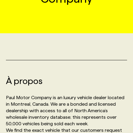
MARKETING ET COMMUNICATION
NOUVEAUX MANDATS
AFFICHEZ UN POSTE / TARIFS
CANDIDAT
BULLETIN RECRUTEMENT
NOS CONFÉRENCES
FORMATIONS
WEB & MÉDIAS SOCIAUX
VOIR LES OFFRES
AFFAIRES DE L'INDUSTRIE
CONSULTER LA CVTHÈQUE
INFOLETTRE PUBLICITÉ
FAQ
NOS FORMATIONS EN LIGNE
CHASSE DE TÊTE
MARKETING DURABLE
PROFIL CANDIDAT
INITIATIVES NUMÉRIQUES
PROFIL ENTREPRISE
ANNONCEZ AVEC NOUS
ANNONCEZ AVEC NOUS
NOS PARCOURS DE FORMATIONS
SERVICE DE CHASSE DE TÊTE
GEO/SEO
PRIX ET DISTINCTIONS
FAQ
FORMATIONS PERSONNALISÉES
NOS TARIFS
À propos
ÉVÉNEMENTIEL
TENDANCES
ANNONCEZ AVEC NOUS
NOS FORMATEUR‧RICES
NOS EXPERTISES
Paul Motor Company is an luxury vehicle dealer located
in Montreal, Canada. We are a bonded and licensed
NOS AUTEUR‧RICES
POURQUOI CHOISIR NOS FORMATIONS
FAQ
dealership with access to all of North America’s
wholesale inventory database; this represents over
50,000 vehicles being sold each week.
NOS TARIFS
ANNONCEZ AVEC NOUS
We find the exact vehicle that our customers request