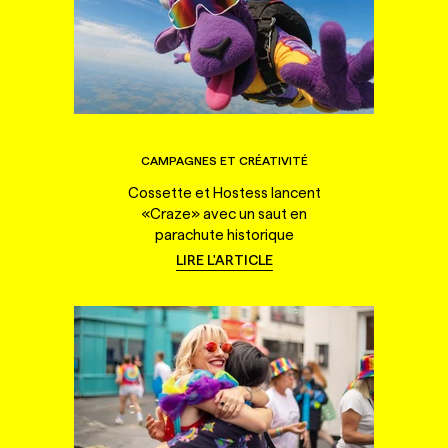
CAMPAGNES ET CRÉATIVITÉ
Cossette et Hostess lancent
«Craze» avec un saut en
parachute historique
LIRE L'ARTICLE