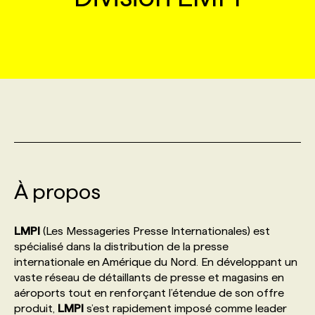
MARKETING ET COMMUNICATION
NOUVEAUX MANDATS
AFFICHEZ UN POSTE / TARIFS
CANDIDAT
BULLETIN RECRUTEMENT
NOS CONFÉRENCES
FORMATIONS
WEB & MÉDIAS SOCIAUX
VOIR LES OFFRES
AFFAIRES DE L'INDUSTRIE
CONSULTER LA CVTHÈQUE
INFOLETTRE PUBLICITÉ
FAQ
NOS FORMATIONS EN LIGNE
CHASSE DE TÊTE
MARKETING DURABLE
PROFIL CANDIDAT
INITIATIVES NUMÉRIQUES
PROFIL ENTREPRISE
ANNONCEZ AVEC NOUS
ANNONCEZ AVEC NOUS
NOS PARCOURS DE FORMATIONS
SERVICE DE CHASSE DE TÊTE
GEO/SEO
PRIX ET DISTINCTIONS
FAQ
FORMATIONS PERSONNALISÉES
NOS TARIFS
À propos
ÉVÉNEMENTIEL
TENDANCES
ANNONCEZ AVEC NOUS
NOS FORMATEUR‧RICES
NOS EXPERTISES
LMPI
(Les Messageries Presse Internationales) est
spécialisé dans la distribution de la presse
NOS AUTEUR‧RICES
POURQUOI CHOISIR NOS FORMATIONS
FAQ
internationale en Amérique du Nord. En développant un
vaste réseau de détaillants de presse et magasins en
aéroports tout en renforçant l’étendue de son offre
NOS TARIFS
ANNONCEZ AVEC NOUS
produit,
LMPI
s’est rapidement imposé comme leader