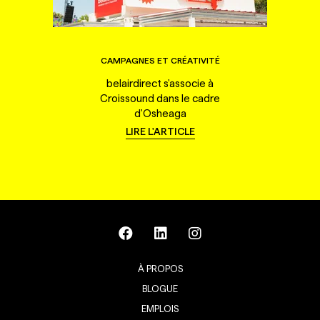
CAMPAGNES ET CRÉATIVITÉ
belairdirect s'associe à
Croissound dans le cadre
d'Osheaga
LIRE L'ARTICLE
À PROPOS
BLOGUE
EMPLOIS