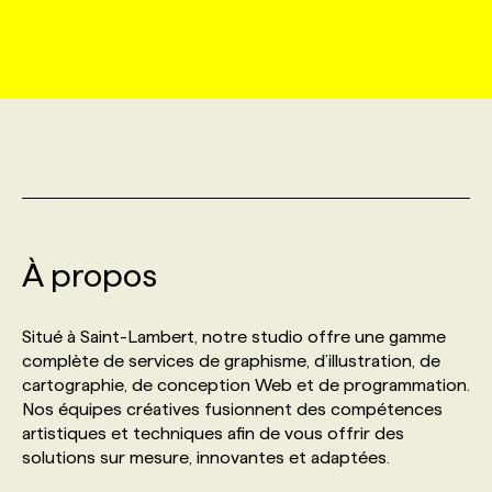
MARKETING ET COMMUNICATION
NOUVEAUX MANDATS
AFFICHEZ UN POSTE / TARIFS
CANDIDAT
BULLETIN RECRUTEMENT
NOS CONFÉRENCES
FORMATIONS
WEB & MÉDIAS SOCIAUX
VOIR LES OFFRES
AFFAIRES DE L'INDUSTRIE
CONSULTER LA CVTHÈQUE
INFOLETTRE PUBLICITÉ
FAQ
NOS FORMATIONS EN LIGNE
CHASSE DE TÊTE
MARKETING DURABLE
PROFIL CANDIDAT
INITIATIVES NUMÉRIQUES
PROFIL ENTREPRISE
ANNONCEZ AVEC NOUS
ANNONCEZ AVEC NOUS
NOS PARCOURS DE FORMATIONS
SERVICE DE CHASSE DE TÊTE
GEO/SEO
À propos
PRIX ET DISTINCTIONS
FAQ
FORMATIONS PERSONNALISÉES
NOS TARIFS
ÉVÉNEMENTIEL
TENDANCES
ANNONCEZ AVEC NOUS
Situé à Saint-Lambert, notre studio offre une gamme
NOS FORMATEUR‧RICES
NOS EXPERTISES
complète de services de graphisme, d’illustration, de
cartographie, de conception Web et de programmation.
NOS AUTEUR‧RICES
POURQUOI CHOISIR NOS FORMATIONS
FAQ
Nos équipes créatives fusionnent des compétences
artistiques et techniques afin de vous offrir des
solutions sur mesure, innovantes et adaptées.
NOS TARIFS
ANNONCEZ AVEC NOUS